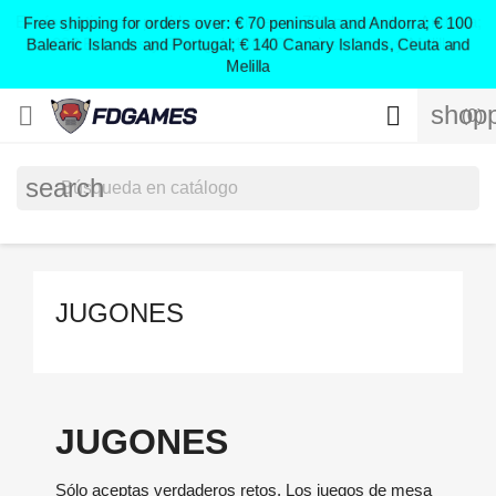
;
Free shipping for orders over: € 70 peninsula and Andorra; € 100
Balearic Islands and Portugal; € 140 Canary Islands, Ceuta and
Melilla
shopp


(0)
search
JUGONES
JUGONES
Sólo aceptas verdaderos retos. Los juegos de mesa