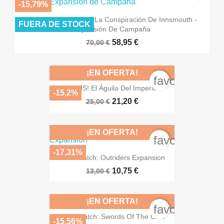
-15,79%
Arkham Horror LCG: La Conspiración De Innsmouth -
FUERA DE STOCK
Expansión De Campaña
58,95 €
70,00 €
¡EN OFERTA!
favorite_bord
ONUS! El Águila Del Imperio
-15,2%
21,20 €
25,00 €
¡EN OFERTA!
favorite_bord
-17,31%
Set A Watch: Outriders Expansion
10,75 €
13,00 €
¡EN OFERTA!
favorite_bord
Set A Watch: Swords Of The Coin
-15,56%