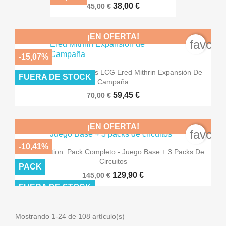
38,00 €
45,00 €
¡EN OFERTA!
favori
-15,07%
El Señor De Los Anillos LCG Ered Mithrin Expansión De
FUERA DE STOCK
Campaña
59,45 €
70,00 €
¡EN OFERTA!
favori
-10,41%
Pole Position: Pack Completo - Juego Base + 3 Packs De
Circuitos
PACK
129,90 €
145,00 €
FUERA DE STOCK
Mostrando 1-24 de 108 artículo(s)