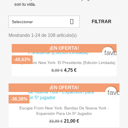
son tu vida.

FILTRAR
Seleccionar
Mostrando 1-24 de 108 artículo(s)
¡EN OFERTA!
favorit
-40,63%
Escape From New York: El Presidente (Edición Limitada)
4,75 €
8,00 €
¡EN OFERTA!
favori
-36,36%
Escape From New York: Bandas De Nueva York -
Expansión Para Un 5º Jugador
21,00 €
33,00 €