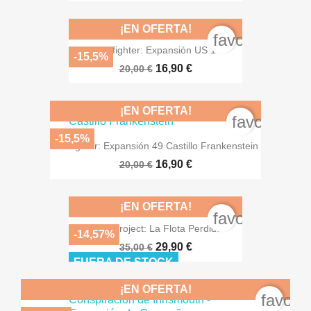
¡EN OFERTA!
favorite_bord
Warfighter: Expansión US 1
-15,5%
16,90 €
20,00 €
¡EN OFERTA!
favorite_b
-15,5%
Warfighter: Expansión 49 Castillo Frankenstein
16,90 €
20,00 €
¡EN OFERTA!
favorite_bord
Gaia Project: La Flota Perdida
-14,57%
29,90 €
35,00 €
FUERA DE STOCK
¡EN OFERTA!
favori