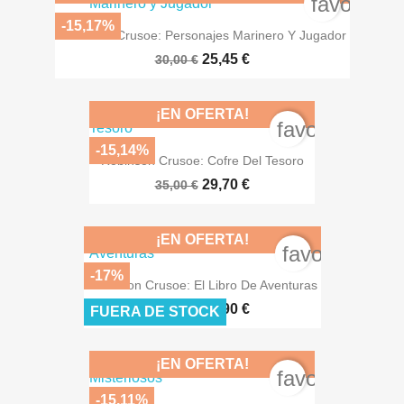
favorite_
-15,17%
Robinson Crusoe: Personajes Marinero Y Jugador
25,45 €
30,00 €
¡EN OFERTA!
favorite_bord
-15,14%
Robinson Crusoe: Cofre Del Tesoro
29,70 €
35,00 €
¡EN OFERTA!
favorite_bor
-17%
Robinson Crusoe: El Libro De Aventuras
24,90 €
30,00 €
FUERA DE STOCK
¡EN OFERTA!
favorite_bord
-15,11%