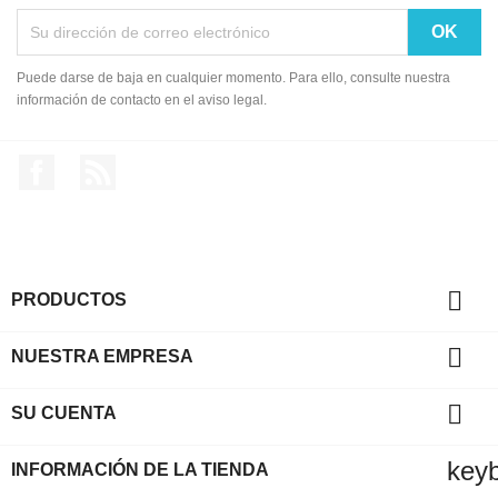
Puede darse de baja en cualquier momento. Para ello, consulte nuestra
información de contacto en el aviso legal.
Facebook
Rss

PRODUCTOS

NUESTRA EMPRESA

SU CUENTA
key
INFORMACIÓN DE LA TIENDA