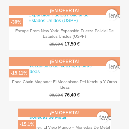
¡EN OFERTA!
favori
-30%
Escape From New York: Expansión Fuerza Policial De
Estados Unidos (USPF)
17,50 €
25,00 €
¡EN OFERTA!
favori
-15,11%
Food Chain Magnate: El Mecanismo Del Ketchup Y Otras
Ideas
76,40 €
90,00 €
¡EN OFERTA!
favorite_
-15,1%
The Witcher: El Viejo Mundo – Monedas De Metal