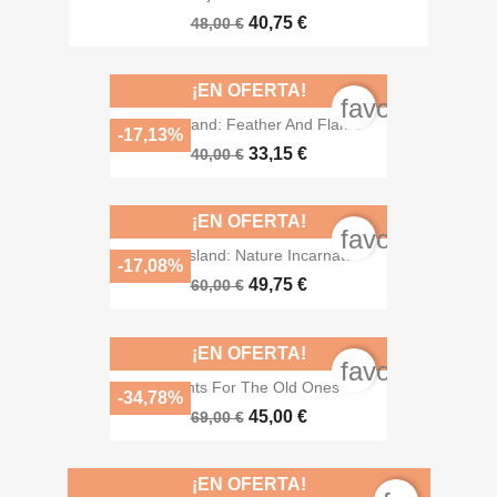
40,75 €
48,00 €
¡EN OFERTA!
favorite_bord
Spirit Island: Feather And Flame
-17,13%
33,15 €
40,00 €
¡EN OFERTA!
favorite_bord
Spirit Island: Nature Incarnate
-17,08%
49,75 €
60,00 €
¡EN OFERTA!
favorite_bord
Chants For The Old Ones
-34,78%
45,00 €
69,00 €
¡EN OFERTA!