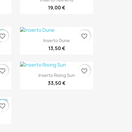
19,00 €
vorite_border
favorite_border
Vista rápida

os
Inserto Dune
13,50 €
vorite_border
favorite_border
Vista rápida

Inserto Rising Sun
33,50 €
vorite_border
ro