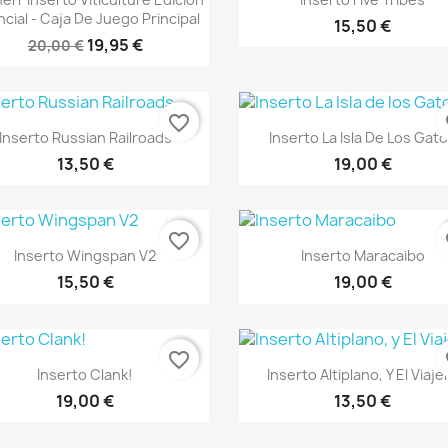
cial - Caja De Juego Principal
15,50 €
19,95 €
20,00 €
favorite_border
fa
Vista rápida
Vista rápida


Inserto Russian Railroads
Inserto La Isla De Los Gat
13,50 €
19,00 €
favorite_border
fa
Vista rápida
Vista rápida


Inserto Wingspan V2
Inserto Maracaibo
15,50 €
19,00 €
favorite_border
fa
Vista rápida
Vista rápida


Inserto Clank!
Inserto Altiplano, Y El Viaje
19,00 €
13,50 €