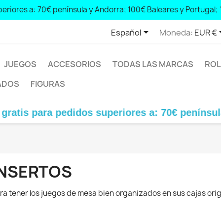
eriores a: 70€ península y Andorra; 100€ Baleares y Portugal; 

Español
Moneda:
EUR €
JUEGOS
ACCESORIOS
TODAS LAS MARCAS
ROL
ADOS
FIGURAS
is para pedidos superiores a: 70€ península y A
INSERTOS
ra tener los juegos de mesa bien organizados en sus cajas orig