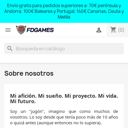
;
Envío gratis para pedidos superiores a: 70€ península y
,
Andorra; 100€ Baleares y Portugal; 140€ Canarias, Ceuta y
Melilla
shopping_cart


(0)
search
Sobre nosotros
Mi afición. Mi sueño. Mi proyecto. Mi vida.
Mi futuro.
Soy un "jugón", imagino que como muchos de
vosotros. Lo soy desde que tenía poco más de 10 años
o quizá antes (aunque entonces no lo supiera).