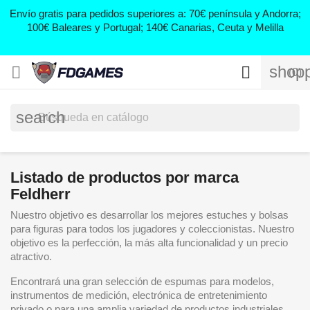
0
Envío gratis para pedidos superiores a: 70€ península y Andorra;
d
100€ Baleares y Portugal; 140€ Canarias, Ceuta y Melilla
shopp


(0)
search
Listado de productos por marca
Feldherr
Nuestro objetivo es desarrollar los mejores estuches y bolsas
para figuras para todos los jugadores y coleccionistas. Nuestro
objetivo es la perfección, la más alta funcionalidad y un precio
atractivo.
Encontrará una gran selección de espumas para modelos,
instrumentos de medición, electrónica de entretenimiento
privado o para una amplia variedad de productos industriales.