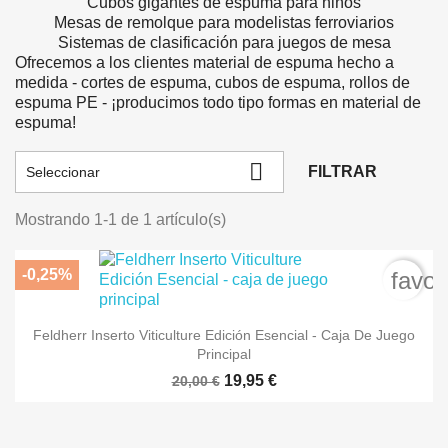
Cubos gigantes de espuma para niños
Mesas de remolque para modelistas ferroviarios
Sistemas de clasificación para juegos de mesa
Ofrecemos a los clientes material de espuma hecho a
medida - cortes de espuma, cubos de espuma, rollos de
espuma PE - ¡producimos todo tipo formas en material de
espuma!

FILTRAR
Seleccionar
Mostrando 1-1 de 1 artículo(s)
-0,25%
favor
Feldherr Inserto Viticulture Edición Esencial - Caja De Juego
Principal
19,95 €
20,00 €