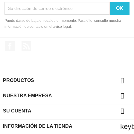
Puede darse de baja en cualquier momento. Para ello, consulte nuestra
información de contacto en el aviso legal.
Facebook
Rss

PRODUCTOS

NUESTRA EMPRESA

SU CUENTA
key
INFORMACIÓN DE LA TIENDA