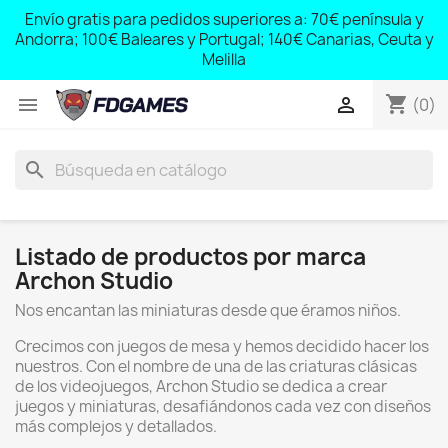
;
Envío gratis para pedidos superiores a: 70€ península y
,
Andorra; 100€ Baleares y Portugal; 140€ Canarias, Ceuta y
Melilla
shopping_cart


(0)
search
Listado de productos por marca
Archon Studio
Nos encantan las miniaturas desde que éramos niños.
Crecimos con juegos de mesa y hemos decidido hacer los
nuestros. Con el nombre de una de las criaturas clásicas
de los videojuegos, Archon Studio se dedica a crear
juegos y miniaturas, desafiándonos cada vez con diseños
más complejos y detallados.