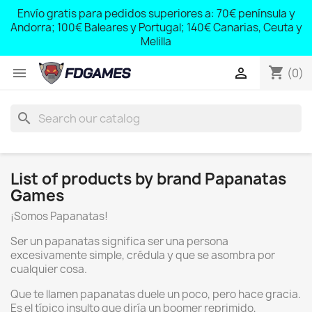
;
Envío gratis para pedidos superiores a: 70€ península y
,
Andorra; 100€ Baleares y Portugal; 140€ Canarias, Ceuta y
Melilla
shopping_cart


(0)
search
List of products by brand Papanatas
Games
¡Somos Papanatas!
Ser un papanatas significa ser una persona
excesivamente simple, crédula y que se asombra por
cualquier cosa.
Que te llamen papanatas duele un poco, pero hace gracia.
Es el típico insulto que diría un boomer reprimido,