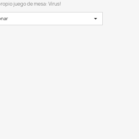
propio juego de mesa: Virus!

onar