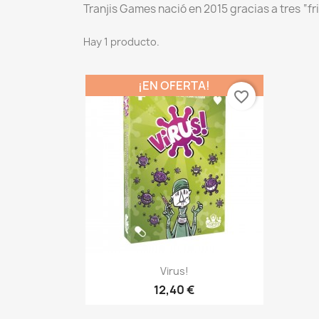
Tranjis Games nació en 2015 gracias a tres “fr
Hay 1 producto.
¡EN OFERTA!
favorite_border
Vista rápida

Virus!
12,40 €