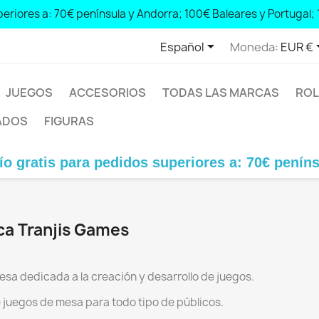
eriores a: 70€ península y Andorra; 100€ Baleares y Portugal; 

Español
Moneda:
EUR €
JUEGOS
ACCESORIOS
TODAS LAS MARCAS
ROL
ADOS
FIGURAS
ratis para pedidos superiores a: 70€ península
ca Tranjis Games
esa dedicada a la creación y desarrollo de juegos.
e juegos de mesa para todo tipo de públicos.