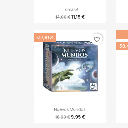
Vista rápida

¡Toma 6!
11,15 €
14,00 €
-37,81%
favorite_border
-38
Vista rápida

Nuevos Mundos
9,95 €
16,00 €