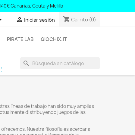
140€ Canarias, Ceuta y Melilla
shopping_cart


Carrito
(0)
Iniciar sesión
PIRATE LAB
GIOCHIX.IT
search
orra; 100€ Baleares y Portugal; 140€ Canarias, 
stras líneas de trabajo han sido muy amplias
ctualmente distribuyendo juegos de las
frecemos. Nuestra filosofía es acercar al