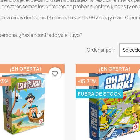
rendizaje, el desarrollo de habilidades, la relación entre las pe
, nosotros somos los primeros en probar nuestros juegos ¡y en d
para niños desde los 18 meses hasta los 99 años ¡y más! Creem
persona, ¿has encontrado ya el tuyo?
Ordenar por:
Selecci
¡EN OFERTA!
¡EN OFERTA!
favorite_border
,23%
-15,71%
FUERA DE STOCK