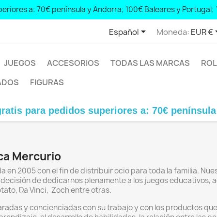
eriores a: 70€ península y Andorra; 100€ Baleares y Portugal; 
Free shipping for orders over: € 70 peninsula and Andorra; € 100 Balearic Islands and Portugal; € 140 Canary Islands, Ceuta and Melilla

Español
Moneda:
EUR €
JUEGOS
ACCESORIOS
TODAS LAS MARCAS
ROL
ADOS
FIGURAS
para pedidos superiores a: 70€ península y And
ca Mercurio
en 2005 con el fin de distribuir ocio para toda la familia. Nue
decisión de dedicarnos plenamente a los juegos educativos, a
ato, Da Vinci, Zoch entre otras.
das y concienciadas con su trabajo y con los productos que o