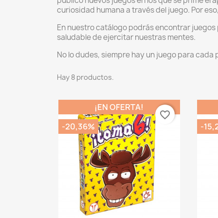
público nuevos juegos en los que se prime el ap
curiosidad humana a través del juego. Por eso
En nuestro catálogo podrás encontrar juegos 
saludable de ejercitar nuestras mentes.
No lo dudes, siempre hay un juego para cada 
Hay 8 productos.
¡EN OFERTA!
favorite_border
-20,36%
-15