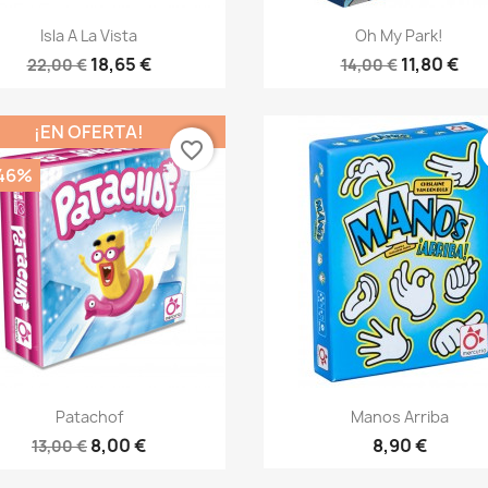
Vista rápida
Vista rápida


Isla A La Vista
Oh My Park!
18,65 €
11,80 €
22,00 €
14,00 €
¡EN OFERTA!
favorite_border
,46%
Vista rápida
Vista rápida


Patachof
Manos Arriba
8,00 €
8,90 €
13,00 €