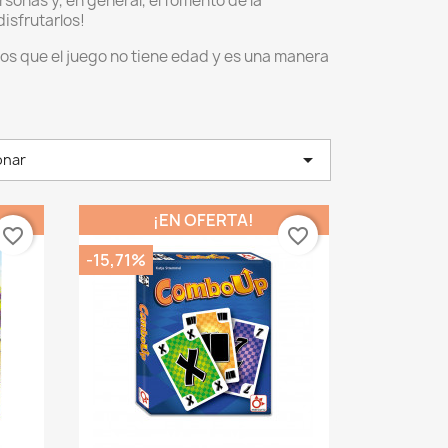
rsonas y, en general, el fomento de la
isfrutarlos!
os que el juego no tiene edad y es una manera

onar
¡EN OFERTA!
favorite_border
favorite_border
-15,71%