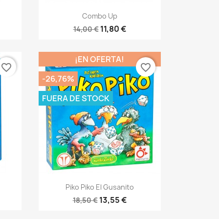
Vista rápida

Combo Up
11,80 €
14,00 €
¡EN OFERTA!
favorite_border
favorite_border
-26,76%
FUERA DE STOCK
Vista rápida

Piko Piko El Gusanito
13,55 €
18,50 €