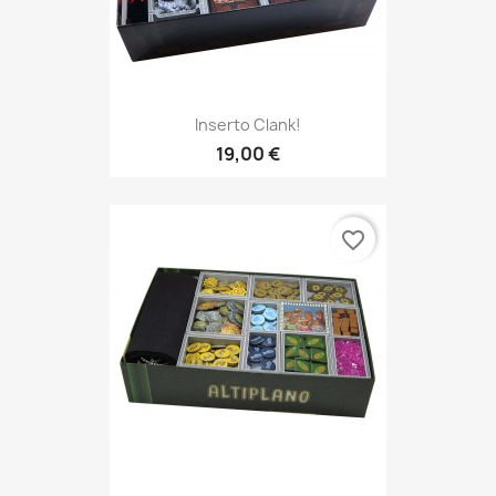
Inserto Clank!
19,00 €
favorite_border