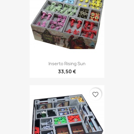
Inserto Rising Sun
33,50 €
favorite_border