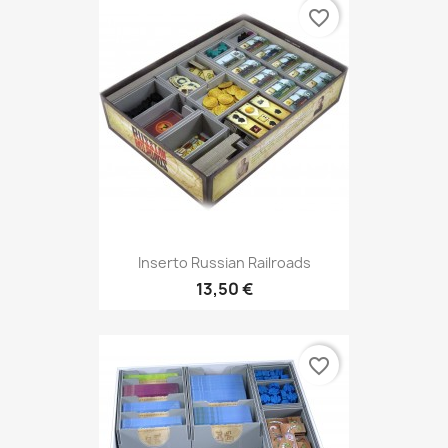
favorite_border
Inserto Russian Railroads
13,50 €
favorite_border