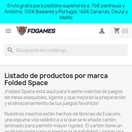
Envío gratis para pedidos superiores a: 70€ península y
Free shipping for orders over: € 70 peninsula and Andorra;
Andorra; 100€ Baleares y Portugal; 140€ Canarias, Ceuta y
€ 100 Balearic Islands and Portugal; € 140 Canary Islands,
Ceuta and Melilla
Melilla
shopping_cart


(0)
search
Listado de productos por marca
Folded Space
¡Folded Space está aquí para traerte insertos de juegos
de mesa asequibles, ligeros y que mejoran la preparación
y el almacenamiento de tus juegos favoritos!
Nuestros insertos están hechos de láminas de Evacore,
una espuma viscoelástica a la que se le añade cartón
laminado para permitir mayor rigidez. El cartón tiene un
acabado mate para aumentar la durabilidad y lograr una