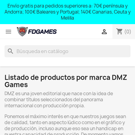
;
Envío gratis para pedidos superiores a: 70€ península y
,
Andorra; 100€ Baleares y Portugal; 140€ Canarias, Ceuta y
Melilla
shopping_cart


(0)
search
Listado de productos por marca DMZ
Games
DMZ es una joven editorial que nace con la idea de
combinar títulos seleccionados del panorama
internacional con producción propia.
Ponemos el máximo interés en que nuestros juegos sean
de calidad, tanto en aspecto lúdico como en el gráfico y
de producción, incluso aunque eso sea un handicap en
nuestra capacidad de producción. De momento vamos