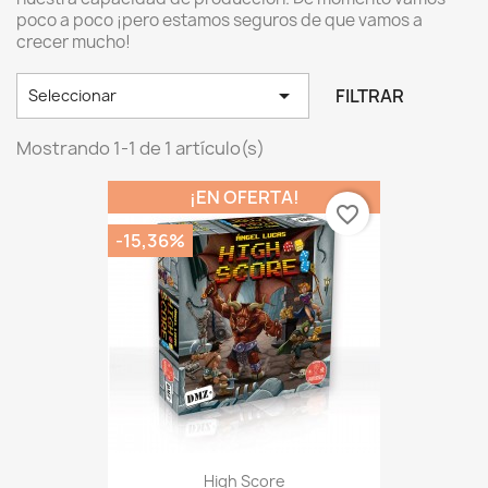
poco a poco ¡pero estamos seguros de que vamos a
crecer mucho!

FILTRAR
Seleccionar
Mostrando 1-1 de 1 artículo(s)
¡EN OFERTA!
favorite_border
-15,36%
High Score