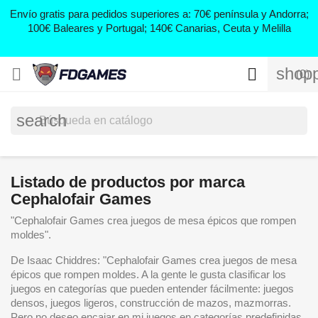
0
Envío gratis para pedidos superiores a: 70€ península y Andorra;
d
100€ Baleares y Portugal; 140€ Canarias, Ceuta y Melilla
shopp


(0)
search
Listado de productos por marca
Cephalofair Games
"Cephalofair Games crea juegos de mesa épicos que rompen
moldes".
De Isaac Chiddres: "Cephalofair Games crea juegos de mesa
épicos que rompen moldes. A la gente le gusta clasificar los
juegos en categorías que pueden entender fácilmente: juegos
densos, juegos ligeros, construcción de mazos, mazmorras.
Pero no deseo encajar en mi juegos en categorías predefinidas.