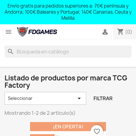
;
Envío gratis para pedidos superiores a: 70€ península y
,
Andorra; 100€ Baleares y Portugal; 140€ Canarias, Ceuta y
Melilla
shopping_cart


(0)
search
Listado de productos por marca TCG
Factory

FILTRAR
Seleccionar
Mostrando 1-2 de 2 artículo(s)
¡EN OFERTA!
favorite_border