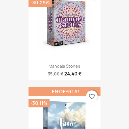
-30,29%
Mandala Stones
24,40 €
35,00 €
¡EN OFERTA!
favorite_border
-30,11%