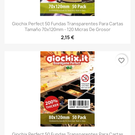
Giochix Perfect 50 Fundas Transparentes Para Cartas
Tamaño 70x120mm - 120 Micras De Grosor
2,15 €
favorite_border
Giochix Perfect 50 Fundas Transparentes Para Cartas