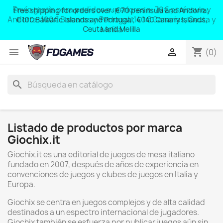
Free shipping for orders over: € 70 peninsula and Andorra;
y
€ 100 Balearic Islands and Portugal; € 140 Canary Islands,
Ceuta and Melilla
shopping_cart


(0)
search
Listado de productos por marca
Giochix.it
Giochix.it es una editorial de juegos de mesa italiano
fundado en 2007, después de años de experiencia en
convenciones de juegos y clubes de juegos en Italia y
Europa.
Giochix se centra en juegos complejos y de alta calidad
destinados a un espectro internacional de jugadores.
Giochix también se esfuerza por publicar juegos aún sin