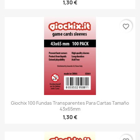
1,30 €
favorite_border
Giochix 100 Fundas Transparentes Para Cartas Tamaño
43x65mm
1,30 €