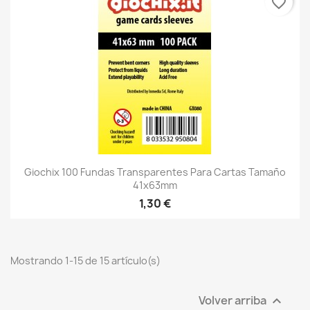
favorite_border
Giochix 100 Fundas Transparentes Para Cartas Tamaño
41x63mm
1,30 €
Mostrando 1-15 de 15 artículo(s)
Volver arriba
