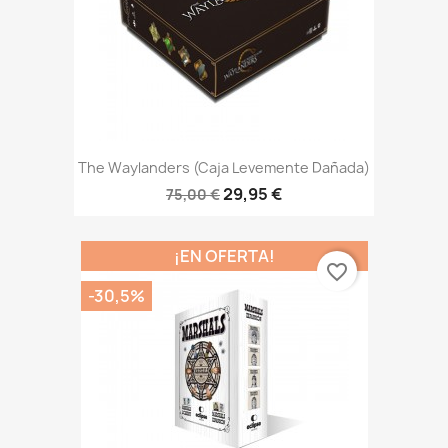
The Waylanders (caja Levemente Dañada)
29,95 €
75,00 €
¡EN OFERTA!
favorite_border
-30,5%