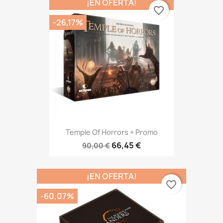
¡EN OFERTA!
favorite_border
-26,17%
Temple Of Horrors + Promo
66,45 €
90,00 €
¡EN OFERTA!
favorite_border
-60,07%