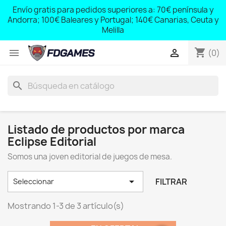
;
Envío gratis para pedidos superiores a: 70€ península y
,
Andorra; 100€ Baleares y Portugal; 140€ Canarias, Ceuta y
Melilla
shopping_cart


(0)
search
Listado de productos por marca
Eclipse Editorial
Somos una joven editorial de juegos de mesa.

FILTRAR
Seleccionar
Mostrando 1-3 de 3 artículo(s)