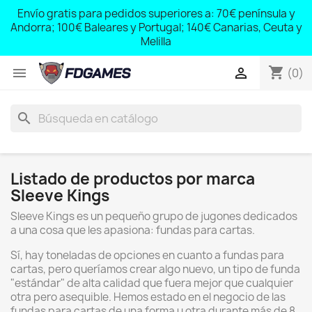
;
Envío gratis para pedidos superiores a: 70€ península y
,
Andorra; 100€ Baleares y Portugal; 140€ Canarias, Ceuta y
Melilla
shopping_cart


(0)
search
Listado de productos por marca
Sleeve Kings
Sleeve Kings es un pequeño grupo de jugones dedicados
a una cosa que les apasiona: fundas para cartas.
Sí, hay toneladas de opciones en cuanto a fundas para
cartas, pero queríamos crear algo nuevo, un tipo de funda
"estándar" de alta calidad que fuera mejor que cualquier
otra pero asequible. Hemos estado en el negocio de las
fundas para cartas de una forma u otra durante más de 8