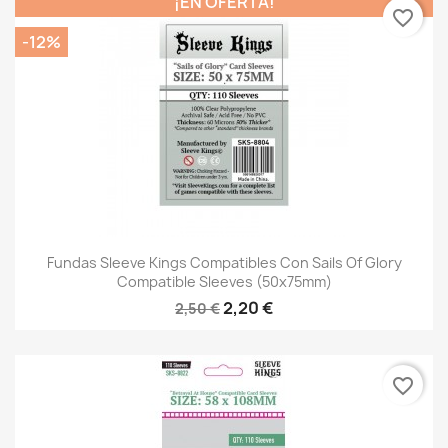
¡EN OFERTA!
favorite_border
-12%
Fundas Sleeve Kings Compatibles Con Sails Of Glory
Compatible Sleeves (50x75mm)
2,20 €
2,50 €
favorite_border