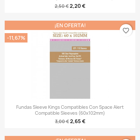
2,20 €
2,50 €
¡EN OFERTA!
favorite_border
-11,67%
Fundas Sleeve Kings Compatibles Con Space Alert
Compatible Sleeves (60x102mm)
2,65 €
3,00 €