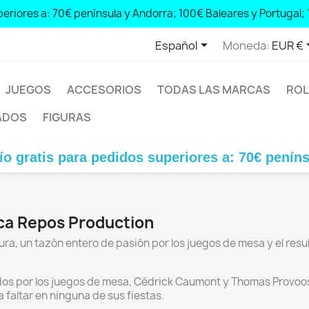
eriores a: 70€ península y Andorra; 100€ Baleares y Portugal; 

Español
Moneda:
EUR €
JUEGOS
ACCESORIOS
TODAS LAS MARCAS
ROL
ADOS
FIGURAS
gratis para pedidos superiores a: 70€ península
ca Repos Production
ra, un tazón entero de pasión por los juegos de mesa y el resu
 por los juegos de mesa, Cédrick Caumont y Thomas Provoost,
faltar en ninguna de sus fiestas.