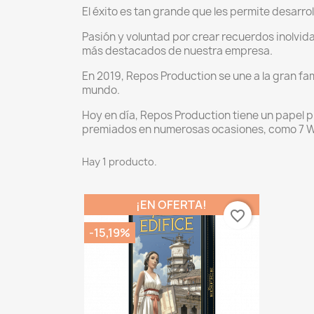
El éxito es tan grande que les permite desarro
Pasión y voluntad por crear recuerdos inolvida
más destacados de nuestra empresa.
En 2019, Repos Production se une a la gran fam
mundo.
Hoy en día, Repos Production tiene un papel p
premiados en numerosas ocasiones, como 7 Wo
Hay 1 producto.
¡EN OFERTA!
favorite_border
-15,19%