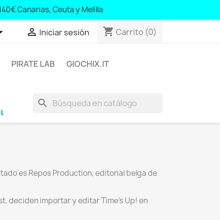
140€ Canarias, Ceuta y Melilla
shopping_cart


Carrito
(0)
Iniciar sesión
PIRATE LAB
GIOCHIX.IT
search
 y Andorra; 100€ Baleares y Portugal; 140€ Cana
ltado es Repos Production, editorial belga de
 deciden importar y editar Time's Up! en