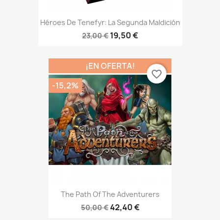
Héroes De Tenefyr: La Segunda Maldición
19,50 €
23,00 €
¡EN OFERTA!
favorite_border
-15,2%
The Path Of The Adventurers
42,40 €
50,00 €