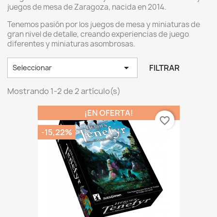
juegos de mesa de Zaragoza, nacida en 2014.
Tenemos pasión por los juegos de mesa y miniaturas de
gran nivel de detalle, creando experiencias de juego
diferentes y miniaturas asombrosas.

FILTRAR
Seleccionar
Mostrando 1-2 de 2 artículo(s)
¡EN OFERTA!
favorite_border
-15,22%