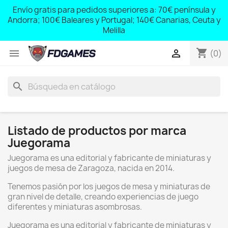
;
Envío gratis para pedidos superiores a: 70€ península y
,
Andorra; 100€ Baleares y Portugal; 140€ Canarias, Ceuta y
Melilla
shopping_cart


(0)
search
Listado de productos por marca
Juegorama
Juegorama es una editorial y fabricante de miniaturas y
juegos de mesa de Zaragoza, nacida en 2014.
Tenemos pasión por los juegos de mesa y miniaturas de
gran nivel de detalle, creando experiencias de juego
diferentes y miniaturas asombrosas.
Juegorama es una editorial y fabricante de miniaturas y