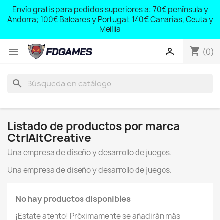
;
Envío gratis para pedidos superiores a: 70€ península y
,
Andorra; 100€ Baleares y Portugal; 140€ Canarias, Ceuta y
Melilla
shopping_cart


(0)
search
Listado de productos por marca
CtrlAltCreative
Una empresa de diseño y desarrollo de juegos.
Una empresa de diseño y desarrollo de juegos.
No hay productos disponibles
¡Estate atento! Próximamente se añadirán más