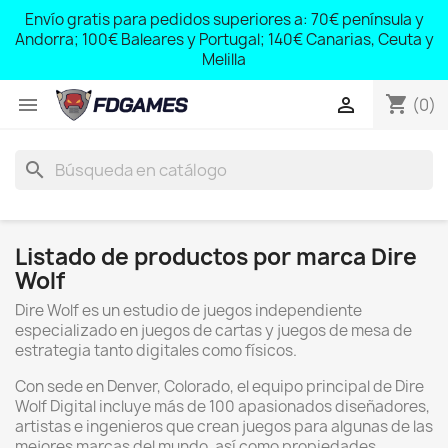
;
Envío gratis para pedidos superiores a: 70€ península y
,
Andorra; 100€ Baleares y Portugal; 140€ Canarias, Ceuta y
Melilla
shopping_cart


(0)
search
Listado de productos por marca Dire
Wolf
Dire Wolf es un estudio de juegos independiente
especializado en juegos de cartas y juegos de mesa de
estrategia tanto digitales como físicos.
Con sede en Denver, Colorado, el equipo principal de Dire
Wolf Digital incluye más de 100 apasionados diseñadores,
artistas e ingenieros que crean juegos para algunas de las
mejores marcas del mundo, así como propiedades