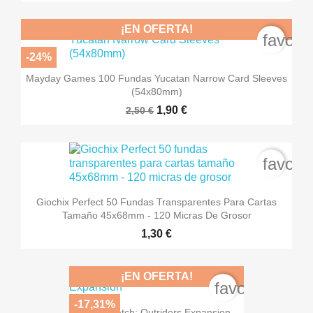
¡EN OFERTA!
favori
-24%
Mayday Games 100 Fundas Yucatan Narrow Card Sleeves
(54x80mm)
1,90 €
2,50 €
favori
Giochix Perfect 50 Fundas Transparentes Para Cartas
Tamaño 45x68mm - 120 Micras De Grosor
1,30 €
¡EN OFERTA!
favorite_bord
-17,31%
Set A Watch: Outriders Expansion