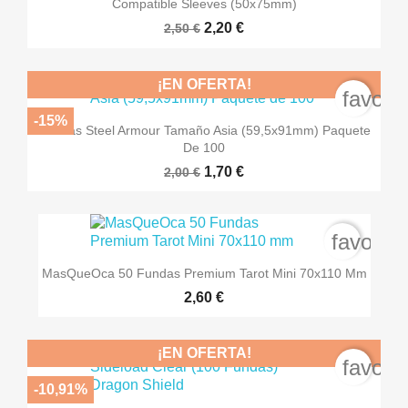
Compatible Sleeves (50x75mm)
2,20 €
2,50 €
¡EN OFERTA!
favori
-15%
Fundas Steel Armour Tamaño Asia (59,5x91mm) Paquete
De 100
1,70 €
2,00 €
favorit
MasQueOca 50 Fundas Premium Tarot Mini 70x110 Mm
2,60 €
¡EN OFERTA!
favori
-10,91%