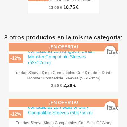
10,75 €
13,00 €
8 otros productos en la misma categoría:
¡EN OFERTA!
favori
-12%
Fundas Sleeve Kings Compatibles Con Kingdom Death:
Monster Compatible Sleeves (52x52mm)
2,20 €
2,50 €
¡EN OFERTA!
favori
-12%
Fundas Sleeve Kings Compatibles Con Sails Of Glory