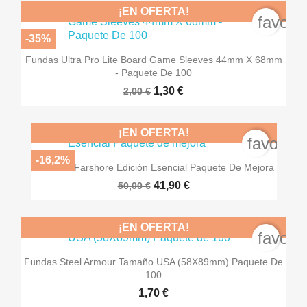
¡EN OFERTA!
favori
-35%
Fundas Ultra Pro Lite Board Game Sleeves 44mm X 68mm
- Paquete De 100
1,30 €
2,00 €
¡EN OFERTA!
favorite
-16,2%
Everdell: Farshore Edición Esencial Paquete De Mejora
41,90 €
50,00 €
¡EN OFERTA!
favori
Fundas Steel Armour Tamaño USA (58X89mm) Paquete De
100
1,70 €