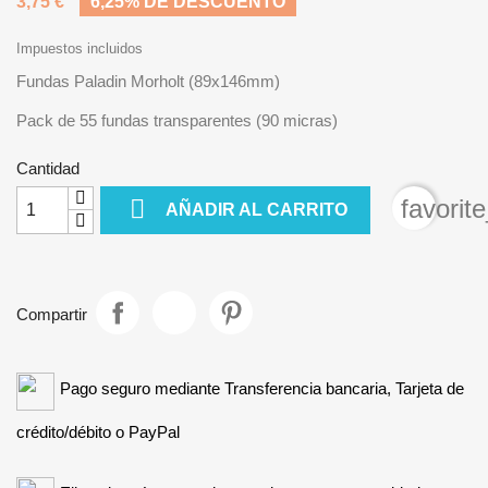
3,75 €
6,25% DE DESCUENTO
Impuestos incluidos
Fundas Paladin Morholt (89x146mm)
Pack de 55 fundas transparentes (90 micras)
Cantidad

favorit
AÑADIR AL CARRITO
Compartir
Pago seguro mediante Transferencia bancaria, Tarjeta de
crédito/débito o PayPal