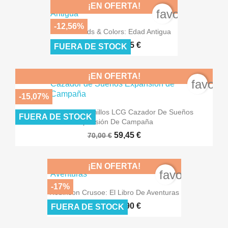
¡EN OFERTA!
favorite_bord
-12,56%
Commands & Colors: Edad Antigua
69,95 €
80,00 €
FUERA DE STOCK
¡EN OFERTA!
favori
-15,07%
El Señor De Los Anillos LCG Cazador De Sueños
FUERA DE STOCK
Expansión De Campaña
59,45 €
70,00 €
¡EN OFERTA!
favorite_bor
-17%
Robinson Crusoe: El Libro De Aventuras
24,90 €
30,00 €
FUERA DE STOCK