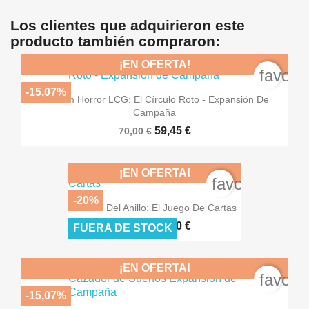
Los clientes que adquirieron este
producto también compraron:
¡EN OFERTA!
favori
-15,07%
Arkham Horror LCG: El Círculo Roto - Expansión De
Campaña
59,45 €
70,00 €
¡EN OFERTA!
favorite_bord
-20%
Guerra Del Anillo: El Juego De Cartas
36,00 €
45,00 €
FUERA DE STOCK
¡EN OFERTA!
favori
-15,07%