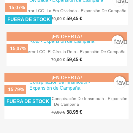
favor
-15,07%
Arkham Horror LCG: La Era Olvidada - Expansión De Campaña
59,45 €
70,00 €
FUERA DE STOCK
¡EN OFERTA!
favori
-15,07%
Arkham Horror LCG: El Círculo Roto - Expansión De Campaña
59,45 €
70,00 €
¡EN OFERTA!
favor
-15,79%
Arkham Horror LCG: La Conspiración De Innsmouth - Expansión
FUERA DE STOCK
De Campaña
58,95 €
70,00 €