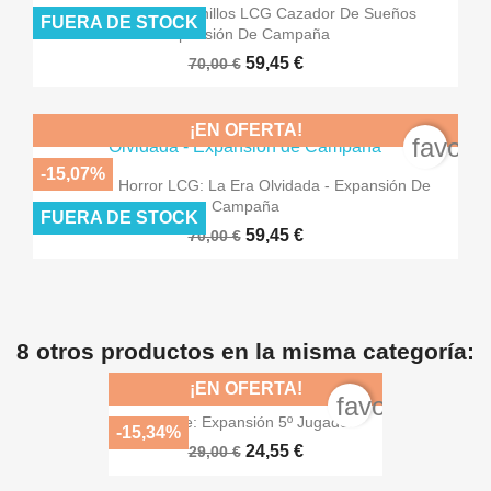
El Señor De Los Anillos LCG Cazador De Sueños
FUERA DE STOCK
Expansión De Campaña
59,45 €
70,00 €
¡EN OFERTA!
favori
-15,07%
Arkham Horror LCG: La Era Olvidada - Expansión De
Campaña
FUERA DE STOCK
59,45 €
70,00 €
8 otros productos en la misma categoría:
¡EN OFERTA!
favorite_bord
Barrage: Expansión 5º Jugador
-15,34%
24,55 €
29,00 €