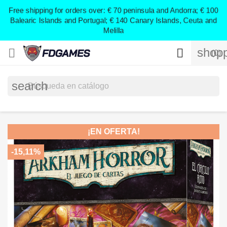
;
Free shipping for orders over: € 70 peninsula and Andorra; € 100
Balearic Islands and Portugal; € 140 Canary Islands, Ceuta and
Melilla
shopp


(0)
search
¡EN OFERTA!
-15,11%