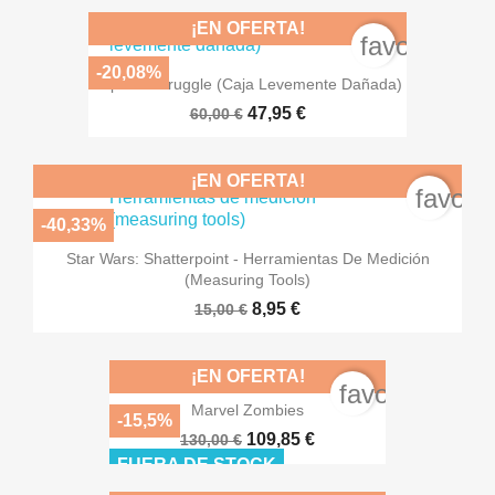
¡EN OFERTA!
favorite_bo
-20,08%
Imperial Struggle (caja Levemente Dañada)
47,95 €
60,00 €
¡EN OFERTA!
favori
-40,33%
Star Wars: Shatterpoint - Herramientas De Medición
(measuring Tools)
8,95 €
15,00 €
¡EN OFERTA!
favorite_bord
Marvel Zombies
-15,5%
109,85 €
130,00 €
FUERA DE STOCK