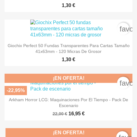
1,30 €
favor
Giochix Perfect 50 Fundas Transparentes Para Cartas Tamaño
41x63mm - 120 Micras De Grosor
1,30 €
¡EN OFERTA!
favor
-22,95%
Arkham Horror LCG: Maquinaciones Por El Tiempo - Pack De
Escenario
16,95 €
22,00 €
¡EN OFERTA!