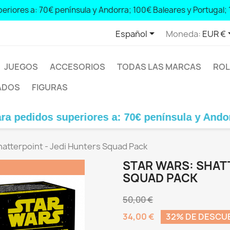
 peninsula and Andorra; € 100 Balearic Islands and Portugal; € 1

Español
Moneda:
EUR €
JUEGOS
ACCESORIOS
TODAS LAS MARCAS
ROL
ADOS
FIGURAS
 superiores a: 70€ península y Andorra; 100€ Ba
hatterpoint - Jedi Hunters Squad Pack
STAR WARS: SHATT
SQUAD PACK
50,00 €
34,00 €
32% DE DESCU