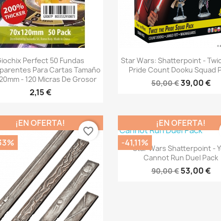
Vista rápida
Vista rápida


iochix Perfect 50 Fundas
Star Wars: Shatterpoint - Twi
parentes Para Cartas Tamaño
Pride Count Dooku Squad 
20mm - 120 Micras De Grosor
39,00 €
50,00 €
2,15 €
¡EN OFERTA!
¡EN OFERTA!
favorite_border
33%
-41,11%
Vista rápida

Star Wars Shatterpoint - 
Cannot Run Duel Pack
53,00 €
90,00 €