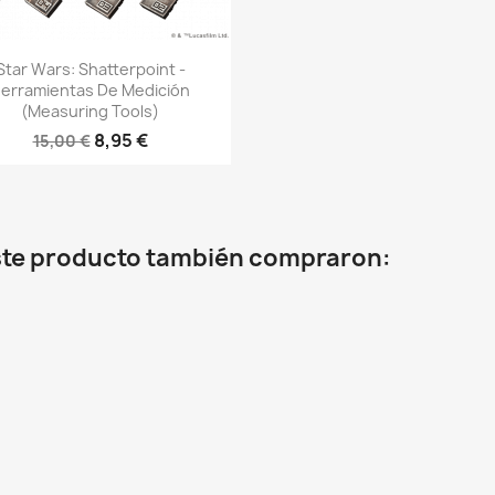
Vista rápida

Star Wars: Shatterpoint -
erramientas De Medición
(measuring Tools)
8,95 €
15,00 €
este producto también compraron: