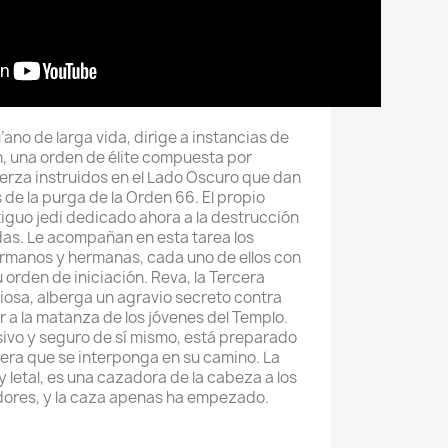
’ano de larga vida, dirige a instancias de
ón, una orden de élite compuesta por
uerza instruidos en el Lado Oscuro que dan
 de la purga de la Orden 66. El propio
tiguo jedi dedicado ahora a la destrucción
as. Le acompañan en esta tarea los
ermanos y hermanas, cada uno de ellos con
orden de iniciación. Reva, la Tercera
osa, alberga un agravio secreto contra
r a la matanza de los jóvenes del Templo.
ivo y seguro de sí mismo, está preparado
iera que se interponga en su camino. La
 letal, es una cazadora de la cabeza a los
sidores, y la caza apenas ha empezado.