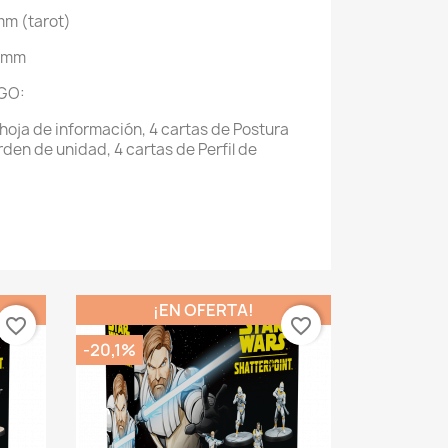
mm (tarot)
50mm
GO:
 hoja de información, 4 cartas de Postura
den de unidad, 4 cartas de Perfil de
¡EN OFERTA!
favorite_border
favorite_border
-20,1%