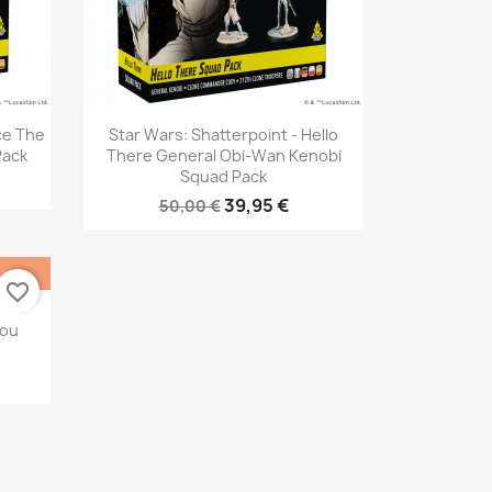
Vista rápida

ce The
Star Wars: Shatterpoint - Hello
Pack
There General Obi-Wan Kenobi
Squad Pack
39,95 €
50,00 €
favorite_border
You