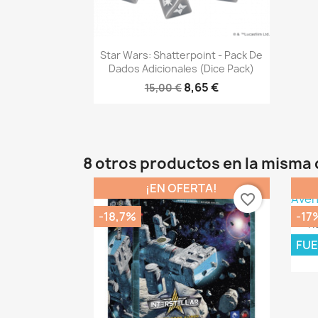
Vista rápida

Star Wars: Shatterpoint - Pack De
Dados Adicionales (dice Pack)
8,65 €
15,00 €
8 otros productos en la misma 
¡EN OFERTA!
favorite_border
-18,7%
-17
R
FUE