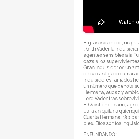
El gran inquisidor, un pau
Darth Vader la Inquisici
agentes sensibles a la F
caza a los supervivientes
Gran Inquisidor es un an
de sus antiguos camarad
inquisidores llamados h
un número que denota su 
Hermana, audaz y ambici
Lord Vader tras sobrevivi
El Quinto Hermano, agres
para aniquilar a quienqu
Cuarta Hermana, rápida y
pies. Ellos son los inqui
ENFUNDANDO: