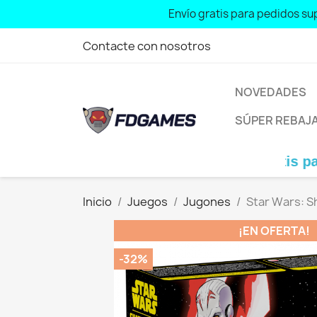
Free shipping for orders over: € 70
Contacte con nosotros
NOVEDADES
SÚPER REBAJ
Envío gratis para pedidos
Inicio
Juegos
Jugones
Star Wars: S
¡EN OFERTA!
-32%