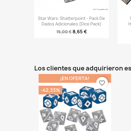
Vista rápida

Star Wars: Shatterpoint - Pack De
Dados Adicionales (dice Pack)
H
8,65 €
15,00 €
Los clientes que adquirieron 
¡EN OFERTA!
favorite_border
-42,33%