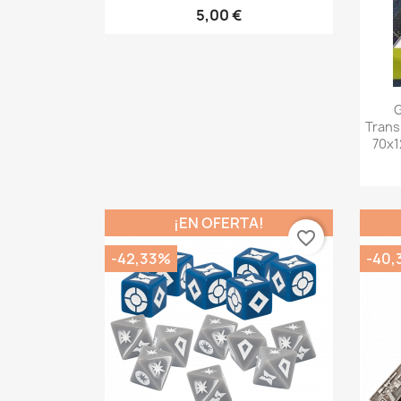
5,00 €
G
Trans
70x1
¡EN OFERTA!
favorite_border
-42,33%
-40,