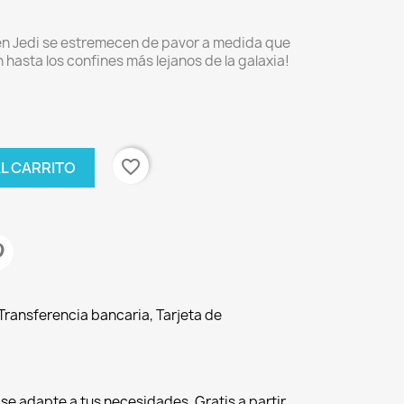
den Jedi se estremecen de pavor a medida que
n hasta los confines más lejanos de la galaxia!
favorite_border
AL CARRITO
ransferencia bancaria, Tarjeta de
r se adapte a tus necesidades. Gratis a partir