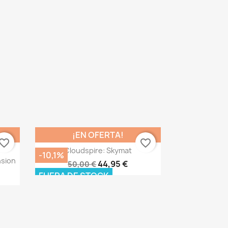
¡EN OFERTA!
vorite_border
favorite_border
Vista rápida

Cloudspire: Skymat
-10,1%
nsion
44,95 €
50,00 €
FUERA DE STOCK