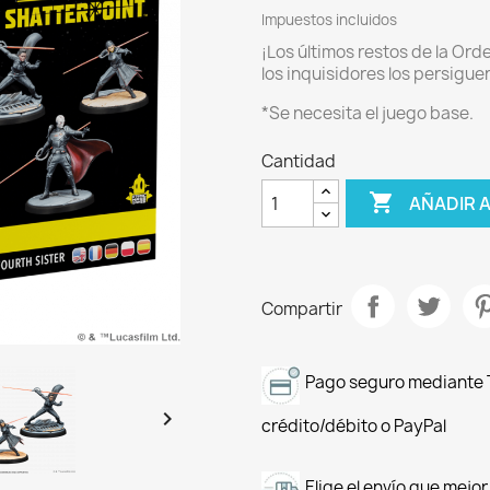
Impuestos incluidos
¡Los últimos restos de la Or
los inquisidores los persigue
*Se necesita el juego base.
Cantidad

AÑADIR 
Compartir
Pago seguro mediante T

crédito/débito o PayPal
Elige el envío que mejo