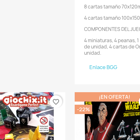
8 cartas tamaño 70x120
4 cartas tamaño 100x1
COMPONENTES DEL JUE
4 miniaturas, 4 peanas, 1
de unidad, 4 cartas de Or
unidad.
Enlace BGG
¡EN OFERTA!
favorite_border
-22%