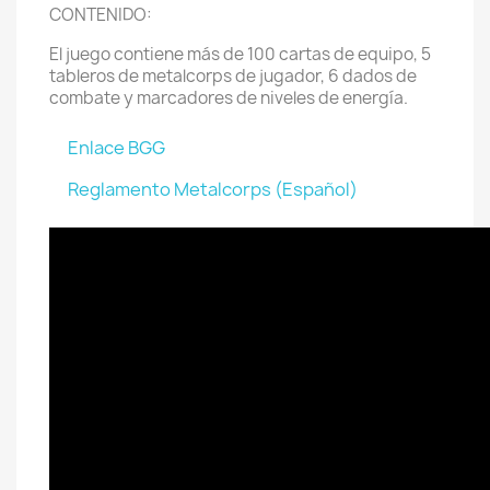
CONTENIDO:
El juego contiene más de 100 cartas de equipo, 5
tableros de metalcorps de jugador, 6 dados de
combate y marcadores de niveles de energía.
Enlace BGG
Reglamento Metalcorps (Español)