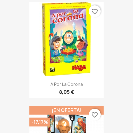
favorite_border
A Por La Corona
8,05 €
¡EN OFERTA!
favorite_border
-17,17%