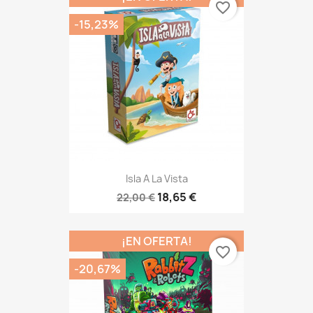
favorite_border
-15,23%
Isla A La Vista
18,65 €
22,00 €
¡EN OFERTA!
favorite_border
-20,67%