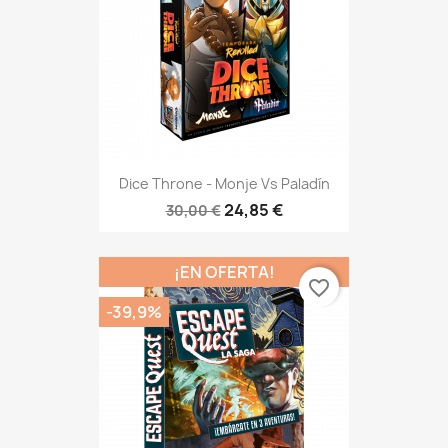
Dice Throne - Monje Vs Paladín
24,85 €
30,00 €
¡EN OFERTA!
favorite_border
-39,9%