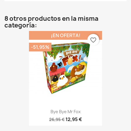
8 otros productos en la misma
categoría:
¡EN OFERTA!
favorite_border
-51,95%
Bye Bye Mr Fox
12,95 €
26,95 €