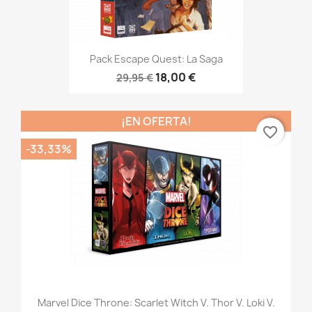
Pack Escape Quest: La Saga
18,00 €
29,95 €
¡EN OFERTA!
favorite_border
-33,33%
Marvel Dice Throne: Scarlet Witch V. Thor V. Loki V.