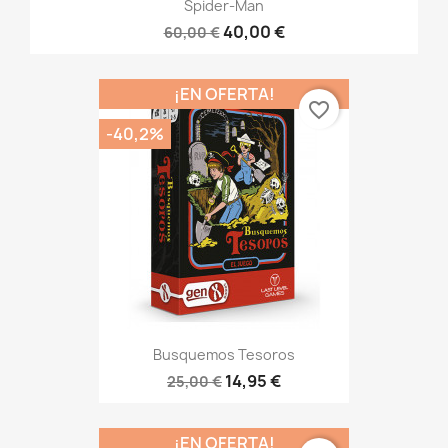
Spider-Man
40,00 €
60,00 €
¡EN OFERTA!
favorite_border
-40,2%
Busquemos Tesoros
14,95 €
25,00 €
¡EN OFERTA!