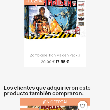
-10,25%
Zombicide: Iron Maiden Pack 3
17,95 €
20,00 €
Los clientes que adquirieron este
producto también compraron:
¡EN OFERTA!
favorite_border