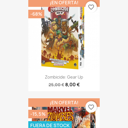
¡EN OFERTA!
favorite_border
-68%
Zombicide: Gear Up
8,00 €
25,00 €
¡EN OFERTA!
favorite_border
-15,5%
FUERA DE STOCK