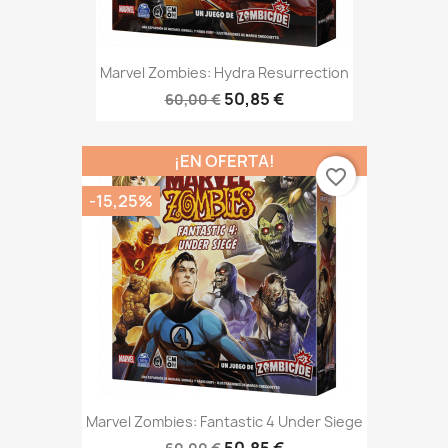
Marvel Zombies: Hydra Resurrection
50,85 €
60,00 €
¡EN OFERTA!
favorite_border
-15,25%
Marvel Zombies: Fantastic 4 Under Siege