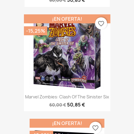
50,85 €
60,00 €
¡EN OFERTA!
favorite_border
-15,25%
Marvel Zombies: Clash Of The Sinister Six
50,85 €
60,00 €
¡EN OFERTA!
favorite_border