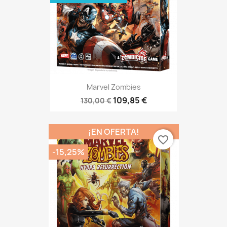
Marvel Zombies
109,85 €
130,00 €
¡EN OFERTA!
favorite_border
-15,25%