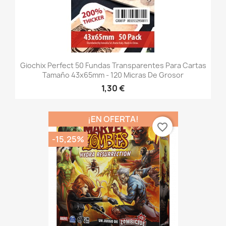
Giochix Perfect 50 Fundas Transparentes Para Cartas
Tamaño 43x65mm - 120 Micras De Grosor
1,30 €
¡EN OFERTA!
favorite_border
-15,25%