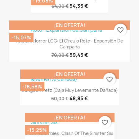
-15,08%
54,35 €
64,00 €
¡EN OFERTA!
favorite_border
-15,07%
Arkham Horror LCG: El Círculo Roto - Expansión De
Campaña
59,45 €
70,00 €
¡EN OFERTA!
favorite_border
-18,58%
Dungeon Petz (caja Muy Levemente Dañada)
48,85 €
60,00 €
¡EN OFERTA!
favorite_border
-15,25%
Marvel Zombies: Clash Of The Sinister Six