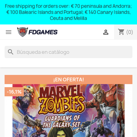
Free shipping for orders over: € 70 peninsula and Andorra;
y
€ 100 Balearic Islands and Portugal; € 140 Canary Islands,
Ceuta and Melilla
shopping_cart


(0)
search
¡EN OFERTA!
-16,1%