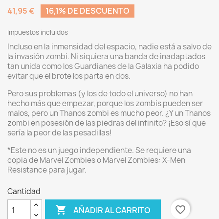
41,95 €
16,1% DE DESCUENTO
Impuestos incluidos
Incluso en la inmensidad del espacio, nadie está a salvo de
la invasión zombi. Ni siquiera una banda de inadaptados
tan unida como los Guardianes de la Galaxia ha podido
evitar que el brote los parta en dos.
Pero sus problemas (y los de todo el universo) no han
hecho más que empezar, porque los zombis pueden ser
malos, pero un Thanos zombi es mucho peor. ¿Y un Thanos
zombi en posesión de las piedras del infinito? ¡Eso sí que
sería la peor de las pesadillas!
*Este no es un juego independiente. Se requiere una
copia de Marvel Zombies o Marvel Zombies: X-Men
Resistance para jugar.
Cantidad

favorite_border
AÑADIR AL CARRITO