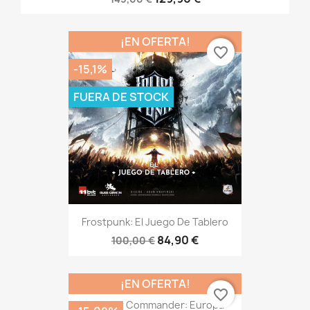
¡EN OFERTA!
favorite_border
-15,1%
FUERA DE STOCK
Frostpunk: El Juego De Tablero
84,90 €
100,00 €
¡EN OFERTA!
favorite_border
Combat Commander: Europa