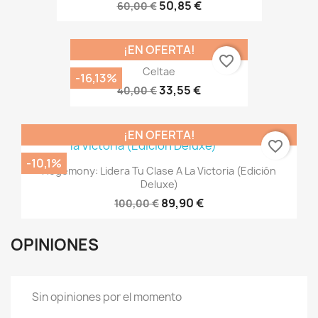
50,85 €
60,00 €
¡EN OFERTA!
favorite_border
Celtae
-16,13%
33,55 €
40,00 €
¡EN OFERTA!
favorite_border
-10,1%
Hegemony: Lidera Tu Clase A La Victoria (Edición
Deluxe)
89,90 €
100,00 €
OPINIONES
Sin opiniones por el momento