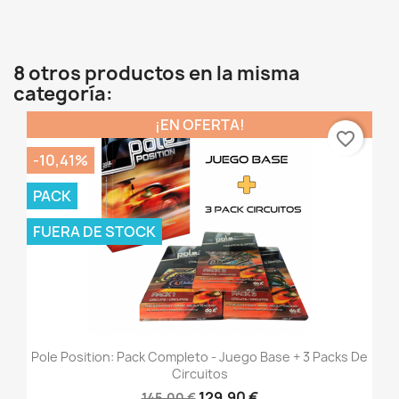
8 otros productos en la misma
categoría:
¡EN OFERTA!
favorite_border
-10,41%
PACK
FUERA DE STOCK
Pole Position: Pack Completo - Juego Base + 3 Packs De
Circuitos
129,90 €
145,00 €