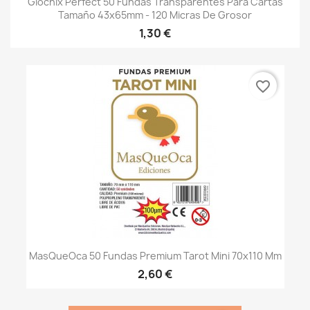
Giochix Perfect 50 Fundas Transparentes Para Cartas
Tamaño 43x65mm - 120 Micras De Grosor
1,30 €
favorite_border
MasQueOca 50 Fundas Premium Tarot Mini 70x110 Mm
2,60 €