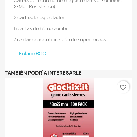
Cartas de modo héroe (requiere Marvel Zombies:
X-Men Resistance)
2 cartasde espectador
6 cartas de héroe zombi
7 cartas de identificación de superhéroes
Enlace BGG
TAMBIÉN PODRÍA INTERESARLE
favorite_border