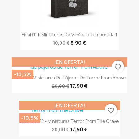
Final Girl: Miniaturas De Vehículo Temporada 1
8,90 €
10,00 €
¡EN OFERTA!
favorite_border
-10,5%
Final Girl: Miniaturas De Pájaros De Terror From Above
17,90 €
20,00 €
¡EN OFERTA!
favorite_border
-10,5%
Final Girl T2 - Miniaturas Terror From The Grave
17,90 €
20,00 €