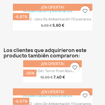
¡EN OFERTA!
favorite_border
-6,67%
Final Girl T2 - Libro De Ambientación Y Escenarios
5,60 €
6,00 €
Los clientes que adquirieron este
producto también compraron:
¡EN OFERTA!
favorite_border
Final Girl: Terror From Above
-26%
7,40 €
10,00 €
¡EN OFERTA!
favorite_border
-6,67%
Final Girl T2 - Libro De Ambientación Y Escenarios