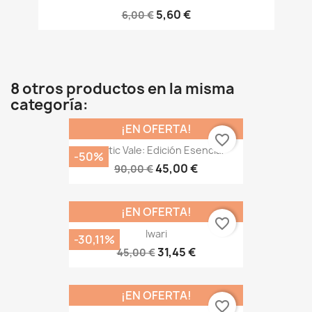
5,60 €
6,00 €
8 otros productos en la misma
categoría:
¡EN OFERTA!
favorite_border
Mystic Vale: Edición Esencial
-50%
45,00 €
90,00 €
¡EN OFERTA!
favorite_border
Iwari
-30,11%
31,45 €
45,00 €
¡EN OFERTA!
favorite_border