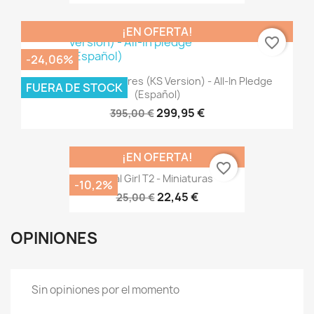
¡EN OFERTA!
favorite_border
-24,06%
Warcrow Adventures (KS Version) - All-In Pledge
FUERA DE STOCK
(Español)
299,95 €
395,00 €
¡EN OFERTA!
favorite_border
Final Girl T2 - Miniaturas
-10,2%
22,45 €
25,00 €
OPINIONES
Sin opiniones por el momento