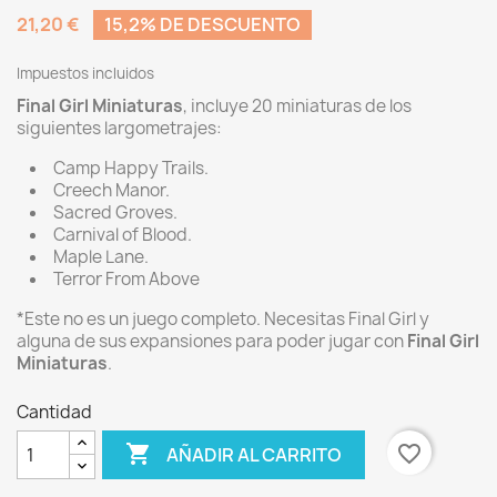
21,20 €
15,2% DE DESCUENTO
Impuestos incluidos
Final Girl Miniaturas
, incluye 20 miniaturas de los
siguientes largometrajes:
Camp Happy Trails.
Creech Manor.
Sacred Groves.
Carnival of Blood.
Maple Lane.
Terror From Above
*Este no es un juego completo. Necesitas Final Girl y
alguna de sus expansiones para poder jugar con
Final Girl
Miniaturas
.
Cantidad

favorite_border
AÑADIR AL CARRITO