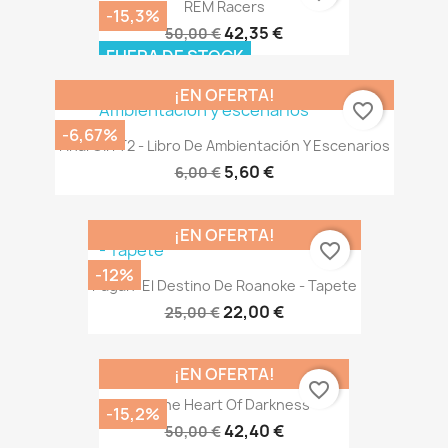
REM Racers
-15,3%
42,35 €
50,00 €
FUERA DE STOCK
¡EN OFERTA!
favorite_border
-6,67%
Final Girl T2 - Libro De Ambientación Y Escenarios
5,60 €
6,00 €
¡EN OFERTA!
favorite_border
-12%
Pagan: El Destino De Roanoke - Tapete
22,00 €
25,00 €
¡EN OFERTA!
favorite_border
In The Heart Of Darkness
-15,2%
42,40 €
50,00 €