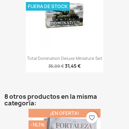
FUERA DE STOCK
Total Domination Deluxe Miniature Set
31,45 €
35,00 €
8 otros productos en la misma
categoría:
¡EN OFERTA!
favorite_border
-16,1%