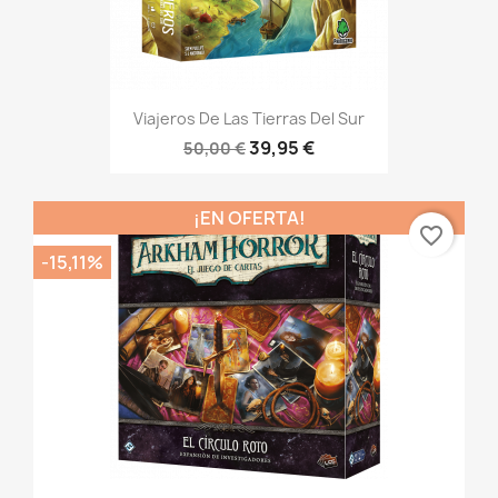
Viajeros De Las Tierras Del Sur
39,95 €
50,00 €
¡EN OFERTA!
favorite_border
-15,11%