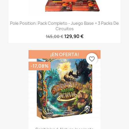
Pole Position: Pack Completo - Juego Base + 3 Packs De
Circuitos
129,90 €
145,00 €
¡EN OFERTA!
favorite_border
-17,08%