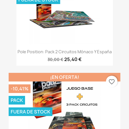
Pole Position: Pack 2 Circuitos Mónaco Y España
25,40 €
30,00 €
¡EN OFERTA!
favorite_border
-10,41%
PACK
FUERA DE STOCK