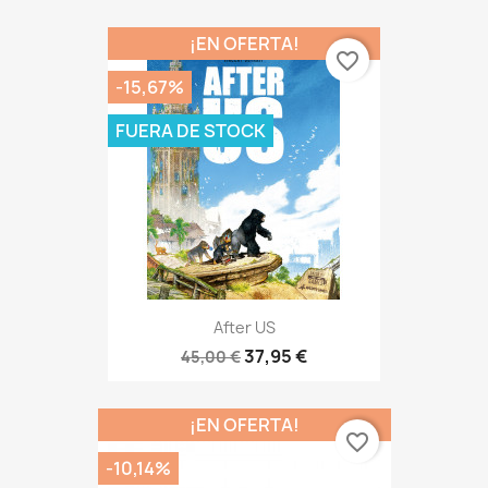
¡EN OFERTA!
favorite_border
-15,67%
FUERA DE STOCK
After US
37,95 €
45,00 €
¡EN OFERTA!
favorite_border
-10,14%