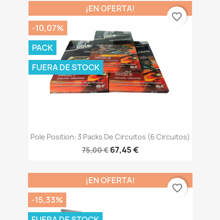
¡EN OFERTA!
favorite_border
-10,07%
PACK
FUERA DE STOCK
Pole Position: 3 Packs De Circuitos (6 Circuitos)
67,45 €
75,00 €
¡EN OFERTA!
favorite_border
-15,33%
FUERA DE STOCK