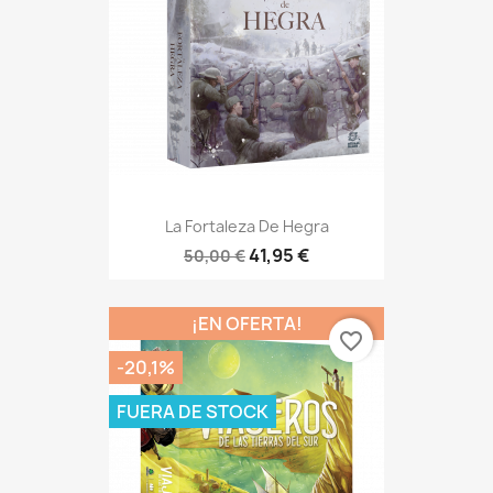
La Fortaleza De Hegra
41,95 €
50,00 €
¡EN OFERTA!
favorite_border
-20,1%
FUERA DE STOCK