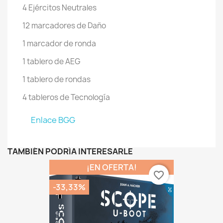
4 Ejércitos Neutrales
12 marcadores de Daño
1 marcador de ronda
1 tablero de AEG
1 tablero de rondas
4 tableros de Tecnología
Enlace BGG
TAMBIÉN PODRÍA INTERESARLE
¡EN OFERTA!
favorite_border
-33,33%