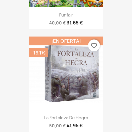
Funfair
31,65 €
40,00 €
¡EN OFERTA!
favorite_border
-16,1%
La Fortaleza De Hegra
41,95 €
50,00 €