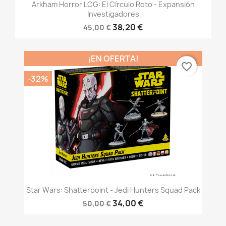
Arkham Horror LCG: El Círculo Roto - Expansión
Investigadores
38,20 €
45,00 €
¡EN OFERTA!
favorite_border
-32%
Star Wars: Shatterpoint - Jedi Hunters Squad Pack
34,00 €
50,00 €