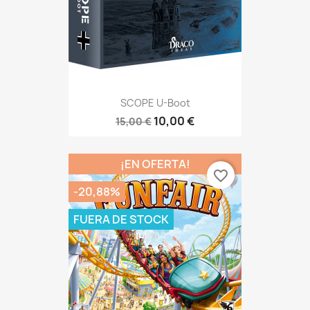
SCOPE U-Boot
10,00 €
15,00 €
¡EN OFERTA!
favorite_border
-20,88%
FUERA DE STOCK