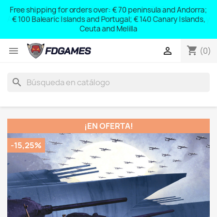
Free shipping for orders over: € 70 peninsula and Andorra;
y
€ 100 Balearic Islands and Portugal; € 140 Canary Islands,
Ceuta and Melilla
shopping_cart


(0)
search
¡EN OFERTA!
-15,25%