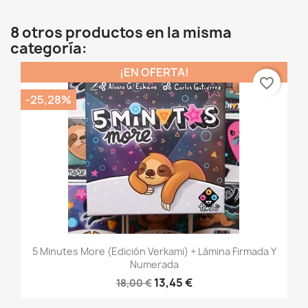
8 otros productos en la misma
categoría:
¡EN OFERTA!
favorite_border
-25,28%
5 Minutes More (Edición Verkami) + Lámina Firmada Y
Numerada
13,45 €
18,00 €