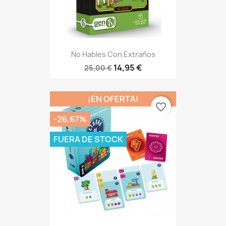
No Hables Con Extraños
14,95 €
25,00 €
¡EN OFERTA!
favorite_border
-26,67%
FUERA DE STOCK