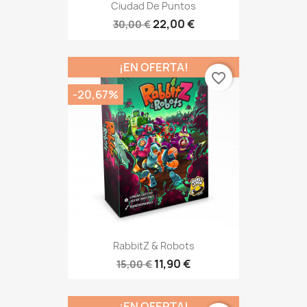
Ciudad De Puntos
22,00 €
30,00 €
¡EN OFERTA!
favorite_border
-20,67%
RabbitZ & Robots
11,90 €
15,00 €
¡EN OFERTA!