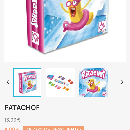


PATACHOF
13,00 €
8,00 €
38,46% DE DESCUENTO