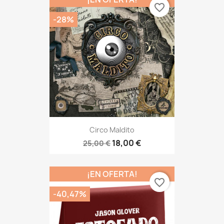
favorite_border
-28%
Circo Maldito
18,00 €
25,00 €
¡EN OFERTA!
favorite_border
-40,47%