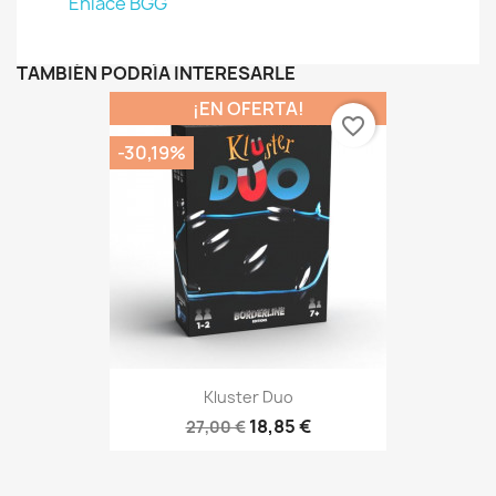
Enlace BGG
TAMBIÉN PODRÍA INTERESARLE
¡EN OFERTA!
favorite_border
-30,19%
Kluster Duo
18,85 €
27,00 €