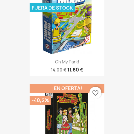
FUERA DE STOCK
Oh My Park!
11,80 €
14,00 €
¡EN OFERTA!
favorite_border
-40,2%