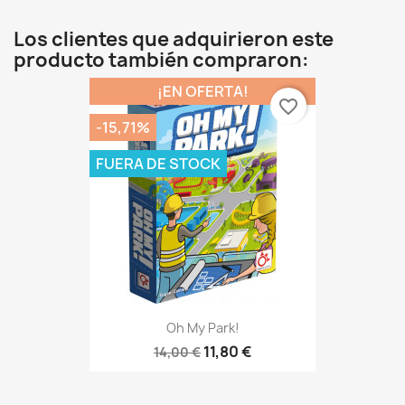
Los clientes que adquirieron este
producto también compraron:
¡EN OFERTA!
favorite_border
-15,71%
FUERA DE STOCK
Oh My Park!
11,80 €
14,00 €