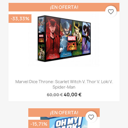
¡EN OFERTA!
favorite_border
-33,33%
Marvel Dice Throne: Scarlet Witch V. Thor V. Loki V.
Spider-Man
40,00 €
60,00 €
¡EN OFERTA!
favorite_border
-15,71%