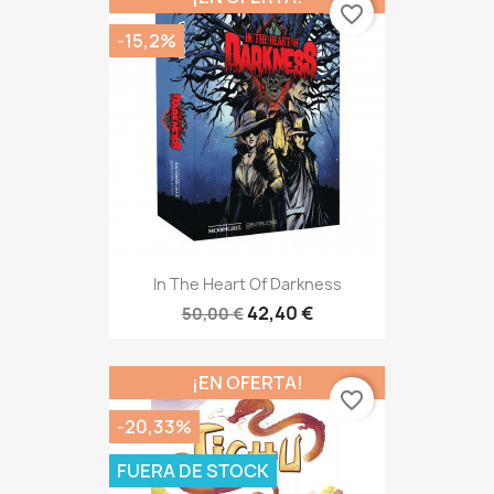
favorite_border
-15,2%
In The Heart Of Darkness
42,40 €
50,00 €
¡EN OFERTA!
favorite_border
-20,33%
FUERA DE STOCK