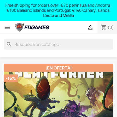
Free shipping for orders over: € 70 peninsula and Andorra;
y
€ 100 Balearic Islands and Portugal; € 140 Canary Islands,
Ceuta and Melilla
shopping_cart


(0)
search
¡EN OFERTA!
-16%