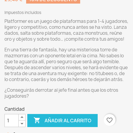
Impuestos incluidos
Platformer es un juego de plataformas para 1-4 jugadores,
ligero y competitivo, como nunca antes se ha visto. Lanza
dados, salta sobre plataformas, caza monstruos, reúne
oro y objetos y sobre todo… ¡compite contra tus amigos!
En una tierra de fantasía, hay una misteriosa torre de
mazmorras con un oponente letal en la cima. No sabes lo
que te aguarda allí, pero seguro que será algo temible.
Después de ascender varios niveles, se hará evidente que
se trata de una aventura muy exigente: no titubees o, de
lo contrario, caerás y los demás héroes te dejarán atrás.
¿Conseguirás derrotar al jefe final antes que los otros
jugadores?
Cantidad

favorite_border
AÑADIR AL CARRITO