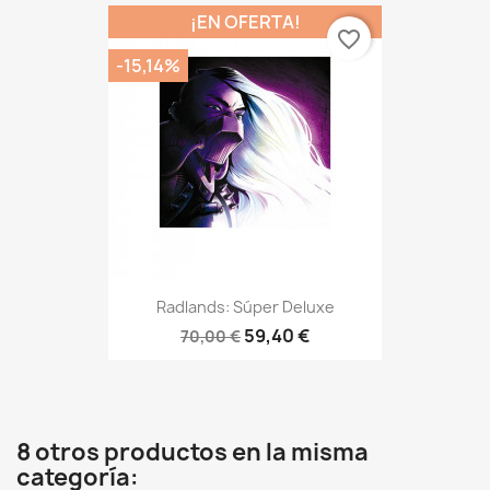
¡EN OFERTA!
favorite_border
-15,14%
Radlands: Súper Deluxe
59,40 €
70,00 €
8 otros productos en la misma
categoría: