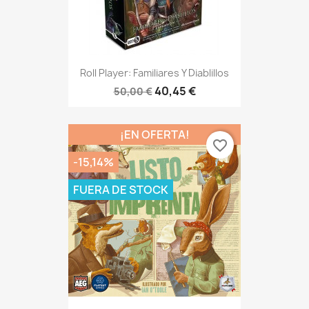
Roll Player: Familiares Y Diablillos
40,45 €
50,00 €
¡EN OFERTA!
favorite_border
-15,14%
FUERA DE STOCK