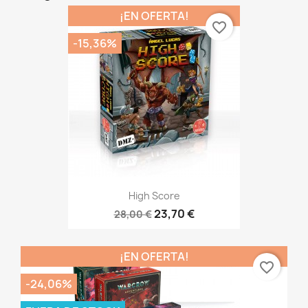
¡EN OFERTA!
favorite_border
-15,36%
High Score
23,70 €
28,00 €
¡EN OFERTA!
favorite_border
-24,06%