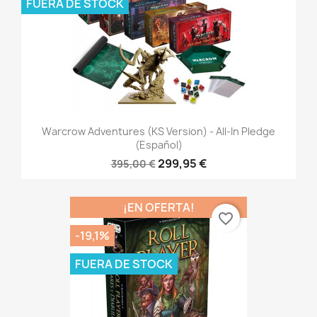
FUERA DE STOCK
Warcrow Adventures (KS Version) - All-In Pledge
(Español)
299,95 €
395,00 €
¡EN OFERTA!
favorite_border
-19,1%
FUERA DE STOCK