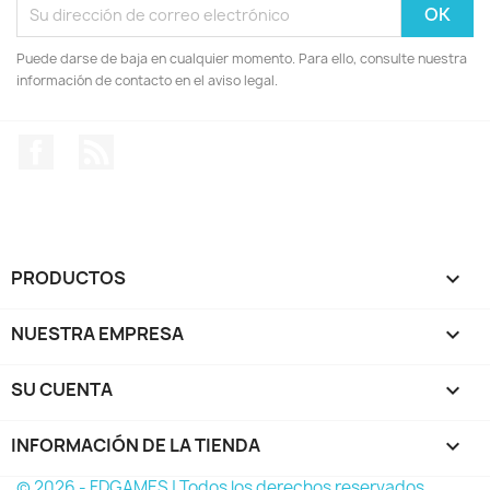
Puede darse de baja en cualquier momento. Para ello, consulte nuestra
información de contacto en el aviso legal.
Facebook
Rss
PRODUCTOS

NUESTRA EMPRESA

SU CUENTA

INFORMACIÓN DE LA TIENDA
keyboard_arrow_down
© 2026 - FDGAMES | Todos los derechos reservados