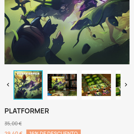


PLATFORMER
35,00 €
29,40 €
16% DE DESCUENTO