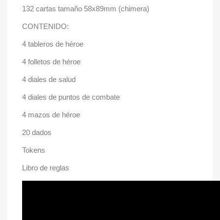
132 cartas tamaño 58x89mm (chimera)
CONTENIDO:
4 tableros de héroe
4 folletos de héroe
4 diales de salud
4 diales de puntos de combate
4 mazos de héroe
20 dados
Tokens
Libro de reglas