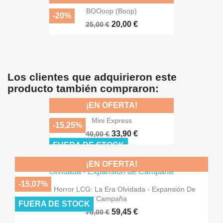
BOOoop (Boop)
-20%
20,00 €
25,00 €
Los clientes que adquirieron este
producto también compraron:
¡EN OFERTA!
Mini Express
-15,25%
33,90 €
40,00 €
FUERA DE STOCK
¡EN OFERTA!
-15,07%
Arkham Horror LCG: La Era Olvidada - Expansión De
Campaña
FUERA DE STOCK
59,45 €
70,00 €