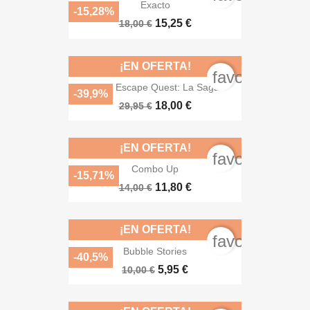
Exacto
-15,28%
15,25 €
18,00 €
¡EN OFERTA!
favorite_bord
Pack Escape Quest: La Saga
-39,9%
18,00 €
29,95 €
¡EN OFERTA!
favorite_bord
Combo Up
-15,71%
11,80 €
14,00 €
¡EN OFERTA!
favorite_bord
Bubble Stories
-40,5%
5,95 €
10,00 €