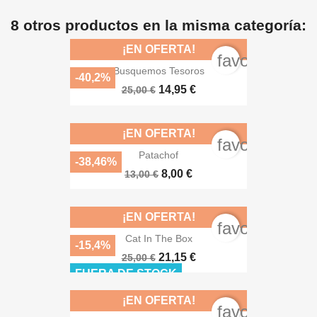
8 otros productos en la misma categoría:
¡EN OFERTA!
favorite_bord
Busquemos Tesoros
-40,2%
14,95 €
25,00 €
¡EN OFERTA!
favorite_bord
Patachof
-38,46%
8,00 €
13,00 €
¡EN OFERTA!
favorite_bord
Cat In The Box
-15,4%
21,15 €
25,00 €
FUERA DE STOCK
¡EN OFERTA!
favorite_bord