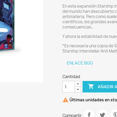
En esta expansión Starship Int
del mundo han descubierto c
antimateria. Pero como suele
científicos, los grandes ava
consecuencias…
Y ahora la estabilidad de nue
*Es necesaria una copia de St
Starship Interstellar Anti Mat
ENLACE BGG
Cantidad

AÑADIR 

Últimas unidades en st
Compartir