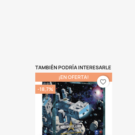
TAMBIÉN PODRÍA INTERESARLE
¡EN OFERTA!
favorite_border
-18,7%