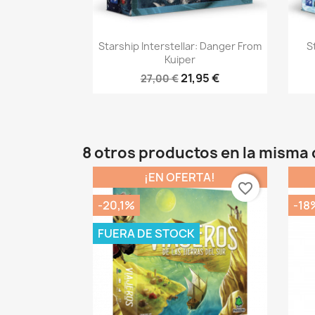
Vista rápida

Starship Interstellar: Danger From
S
Kuiper
21,95 €
27,00 €
8 otros productos en la misma 
¡EN OFERTA!
favorite_border
-20,1%
-18
FUERA DE STOCK