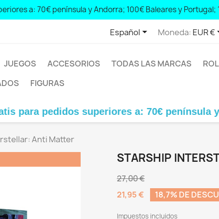
peninsula and Andorra; € 100 Balearic Islands and Portugal; € 
eriores a: 70€ península y Andorra; 100€ Baleares y Portugal; 

Español
Moneda:
EUR €
JUEGOS
ACCESORIOS
TODAS LAS MARCAS
ROL
ADOS
FIGURAS
edidos superiores a: 70€ península y Andorra; 
rstellar: Anti Matter
STARSHIP INTERST
27,00 €
21,95 €
18,7% DE DESC
Impuestos incluidos