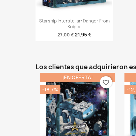
Vista rápida

Starship Interstellar: Danger From
Kuiper
21,95 €
27,00 €
Los clientes que adquirieron 
¡EN OFERTA!
favorite_border
-18,7%
-12