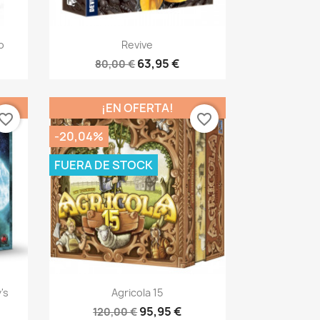
Vista rápida

o
Revive
63,95 €
80,00 €
¡EN OFERTA!
vorite_border
favorite_border
-20,04%
FUERA DE STOCK
Vista rápida

's
Agricola 15
95,95 €
120,00 €