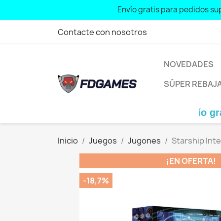
Free shipping for orders over: € 70 
Envío gratis para pedidos sup
Contacte con nosotros
NOVEDADES
SÚPER REBAJ
Envío gratis para p
Inicio
Juegos
Jugones
Starship Inte
¡EN OFERTA!
-18,7%