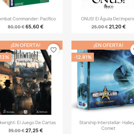
Vista rápida
Vista rápida


mbat Commander: Pacífico
ONUS! El Águila Del Imperi
65,60 €
21,20 €
80,00 €
25,00 €
¡EN OFERTA!
¡EN OFERTA!
favorite_border
fa
,13%
-12,81%
Vista rápida
Vista rápida


kwright: El Juego De Cartas
Starship Interstellar: Halley
Comet
27,25 €
39,00 €