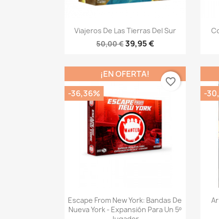
Vista rápida

Viajeros De Las Tierras Del Sur
Co
39,95 €
50,00 €
¡EN OFERTA!
favorite_border
-36,36%
-30
Vista rápida

Escape From New York: Bandas De
Ar
Nueva York - Expansión Para Un 5º
Jugador