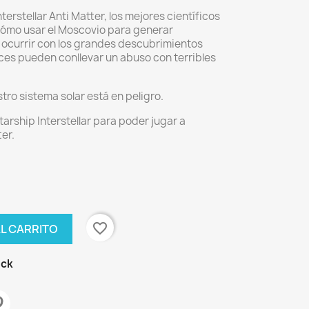
erstellar Anti Matter, los mejores científicos
ómo usar el Moscovio para generar
 ocurrir con los grandes descubrimientos
nces pueden conllevar un abuso con terribles
stro sistema solar está en peligro.
arship Interstellar para poder jugar a
ter.
favorite_border
AL CARRITO
ock