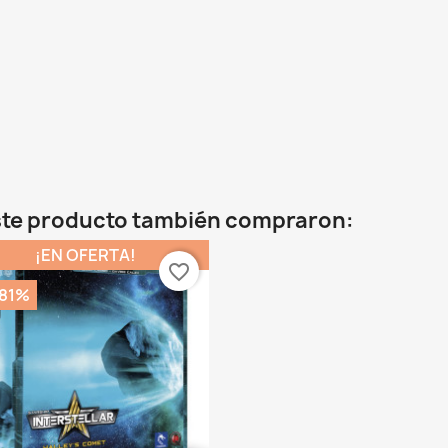
este producto también compraron:
¡EN OFERTA!
favorite_border
,81%