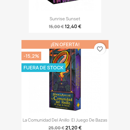
Sunrise Sunset
12,40 €
15,00 €
¡EN OFERTA!
favorite_border
-15,2%
FUERA DE STOCK
La Comunidad Del Anillo: El Juego De Bazas
21,20 €
25,00 €