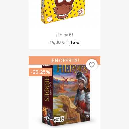
¡Toma 6!
11,15 €
14,00 €
¡EN OFERTA!
favorite_border
-20,25%