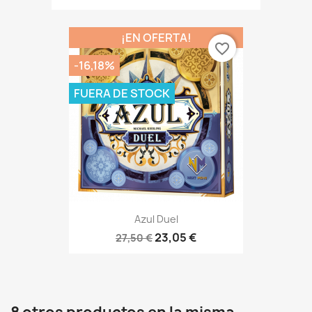
¡EN OFERTA!
favorite_border
-16,18%
FUERA DE STOCK
Azul Duel
23,05 €
27,50 €