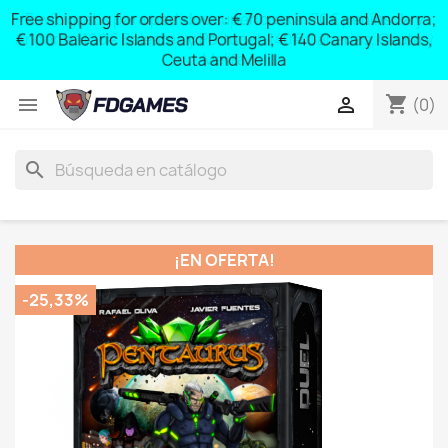
Free shipping for orders over: € 70 peninsula and Andorra;
y
€ 100 Balearic Islands and Portugal; € 140 Canary Islands,
Ceuta and Melilla
shopping_cart


(0)
search
¡EN OFERTA!
-25,33%