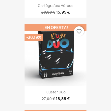
Cartógrafos: Héroes
15,95 €
20,00 €
¡EN OFERTA!
favorite_border
-30,19%
Kluster Duo
18,85 €
27,00 €