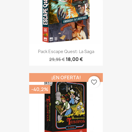
Pack Escape Quest: La Saga
18,00 €
29,95 €
¡EN OFERTA!
favorite_border
-40,2%