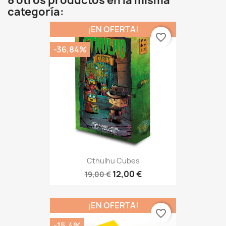
8 otros productos en la misma
categoría:
¡EN OFERTA!
favorite_border
-36,84%
Cthulhu Cubes
12,00 €
19,00 €
¡EN OFERTA!
favorite_border
-15,4%