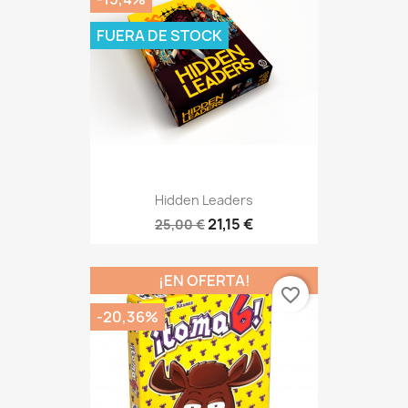
FUERA DE STOCK
Hidden Leaders
21,15 €
25,00 €
¡EN OFERTA!
favorite_border
-20,36%