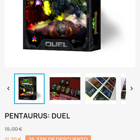


PENTAURUS: DUEL
15,00 €
11,20 €
25,33% DE DESCUENTO