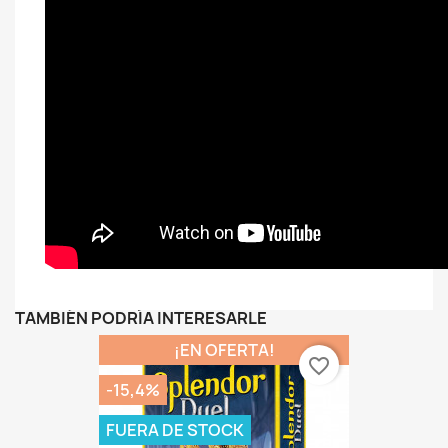
TAMBIÉN PODRÍA INTERESARLE
¡EN OFERTA!
favorite_border
-15,4%
FUERA DE STOCK