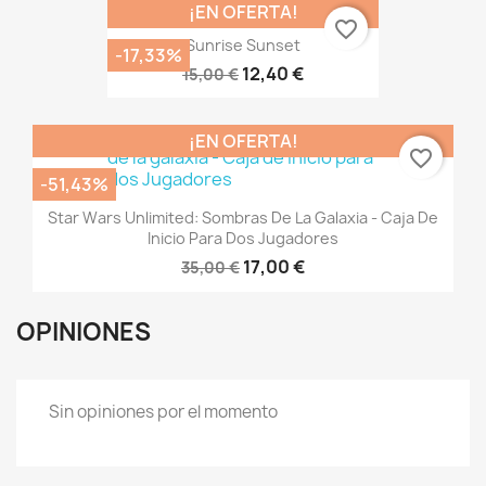
¡EN OFERTA!
favorite_border
Sunrise Sunset
-17,33%
12,40 €
15,00 €
¡EN OFERTA!
favorite_border
-51,43%
Star Wars Unlimited: Sombras De La Galaxia - Caja De
Inicio Para Dos Jugadores
17,00 €
35,00 €
OPINIONES
Sin opiniones por el momento