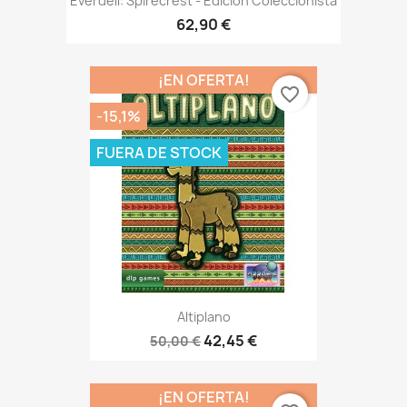
Everdell: Spirecrest - Edición Coleccionista
62,90 €
¡EN OFERTA!
favorite_border
-15,1%
FUERA DE STOCK
Altiplano
42,45 €
50,00 €
¡EN OFERTA!