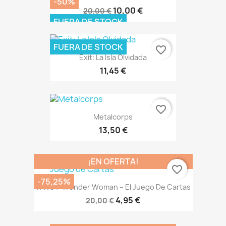
-50%
10,00 €
20,00 €
FUERA DE STOCK
FUERA DE STOCK
favorite_border
Exit: La Isla Olvidada
11,45 €
favorite_border
Metalcorps
13,50 €
¡EN OFERTA!
favorite_border
-75,25%
WW84: Wonder Woman – El Juego De Cartas
4,95 €
20,00 €