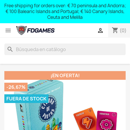
Free shipping for orders over: € 70 peninsula and Andorra;
y
€ 100 Balearic Islands and Portugal; € 140 Canary Islands,
Ceuta and Melilla
shopping_cart


(0)
search
¡EN OFERTA!
-26,67%
FUERA DE STOCK