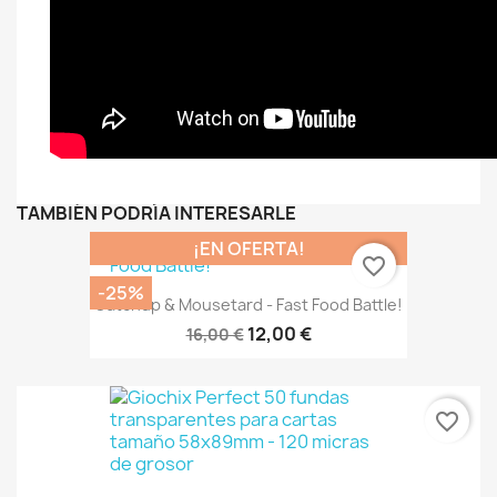
TAMBIÉN PODRÍA INTERESARLE
¡EN OFERTA!
favorite_border
-25%
Catchup & Mousetard - Fast Food Battle!
12,00 €
16,00 €
favorite_border