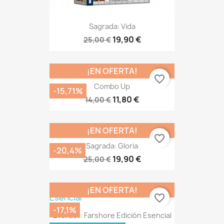
Sagrada: Vida
19,90 €
25,00 €
¡EN OFERTA!
favorite_border
Combo Up
-15,71%
11,80 €
14,00 €
¡EN OFERTA!
favorite_border
Sagrada: Gloria
-20,4%
19,90 €
25,00 €
¡EN OFERTA!
favorite_border
-17,1%
Everdell: Farshore Edición Esencial