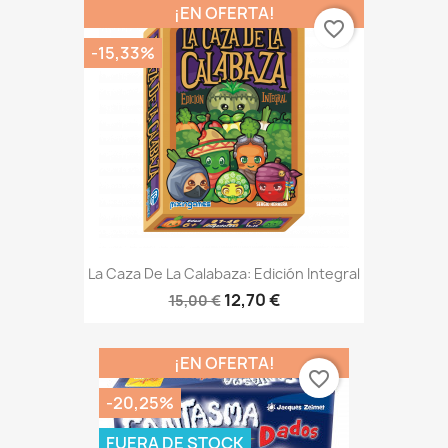
¡EN OFERTA!
favorite_border
-15,33%
La Caza De La Calabaza: Edición Integral
12,70 €
15,00 €
¡EN OFERTA!
favorite_border
-20,25%
FUERA DE STOCK