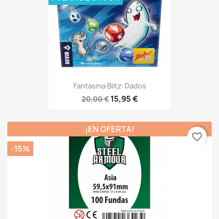
Fantasma Blitz: Dados
15,95 €
20,00 €
¡EN OFERTA!
favorite_border
-15%