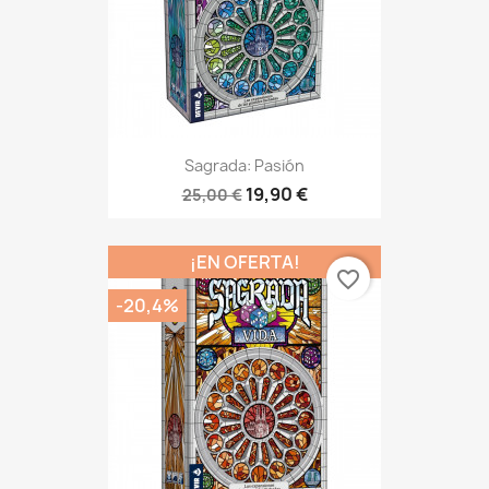
Sagrada: Pasión
19,90 €
25,00 €
¡EN OFERTA!
favorite_border
-20,4%