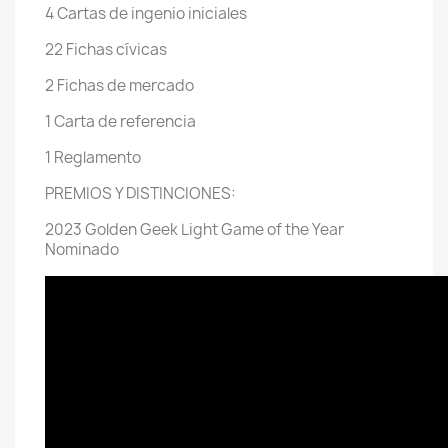
4 Cartas de ingenio iniciales
22 Fichas cívicas
2 Fichas de mercado
1 Carta de referencia
1 Reglamento
PREMIOS Y DISTINCIONES:
2023 Golden Geek Light Game of the Year
Nominado