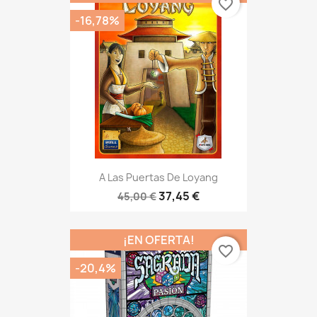
favorite_border
-16,78%
A Las Puertas De Loyang
37,45 €
45,00 €
¡EN OFERTA!
favorite_border
-20,4%