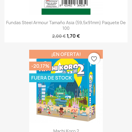
Fundas Steel Armour Tamaño Asia (59,5x91mm) Paquete De
100
1,70 €
2,00 €
¡EN OFERTA!
favorite_border
-20,17%
FUERA DE STOCK
Machi Koro 2