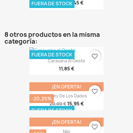
41,45 €
50,00 €
FUERA DE STOCK
8 otros productos en la misma
categoría:
FUERA DE STOCK
favorite_border
Caravana Al Oeste
11,85 €
¡EN OFERTA!
favorite_border
El Rey De Los Dados
-20,25%
15,95 €
20,00 €
FUERA DE STOCK
¡EN OFERTA!
favorite_border
Nilo