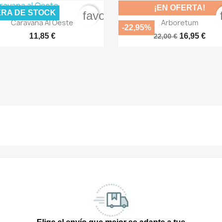
¡EN OFERTA!
RA DE STOCK
order
favorite_border


Vista rápida
Vista rápida
Caravana Al Oeste
Arboretum
-22,95%
11,85 €
16,95 €
22,00 €