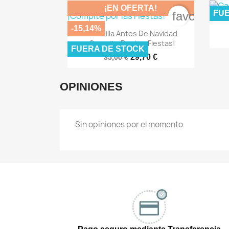
¡EN OFERTA!
FUE
favorite_b
-15,14%

Vista rápida
Pesadilla Antes De Navidad
¡Compite Por Las Fiestas!
FUERA DE STOCK
29,70 €
35,00 €
OPINIONES
Sin opiniones por el momento