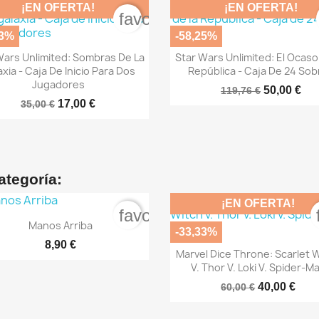
¡EN OFERTA!
¡EN OFERTA!
rder
favorite_border
43%
-58,25%


Vista rápida
Vista rápida
Wars Unlimited: Sombras De La
Star Wars Unlimited: El Ocaso
xia - Caja De Inicio Para Dos
República - Caja De 24 Sob
Jugadores
50,00 €
119,76 €
17,00 €
35,00 €
ategoría:
¡EN OFERTA!
order
favorite_border

Vista rápida
Manos Arriba
-33,33%
8,90 €

Vista rápida
Marvel Dice Throne: Scarlet 
V. Thor V. Loki V. Spider-M
40,00 €
60,00 €