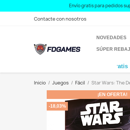
Envío gratis para pedidos sup
Free shipping for orders over: € 7
Contacte con nosotros
NOVEDADES
SÚPER REBA
Envío gratis para ped
Inicio
Juegos
Fácil
Star Wars: The D
¡EN OFERTA!
-18,03%