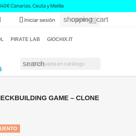
140€ Canarias, Ceuta y Melilla
0 Canary Islands, Ceuta and Melilla
shopping_cart


Carrito
(0)
Iniciar sesión
OL
PIRATE LAB
GIOCHIX.IT
search
0€ Baleares y Portugal; 140€ Canarias, Ceuta y 
DECKBUILDING GAME – CLONE
CUENTO