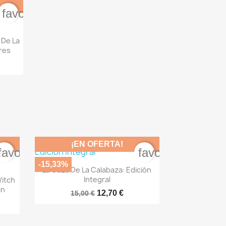
favorite_border
 De La
res
¡EN OFERTA!
favorite_border
favorite_border
-15,33%

Vista rápida
La Caza De La Calabaza: Edición
Integral
Witch
an
12,70 €
15,00 €