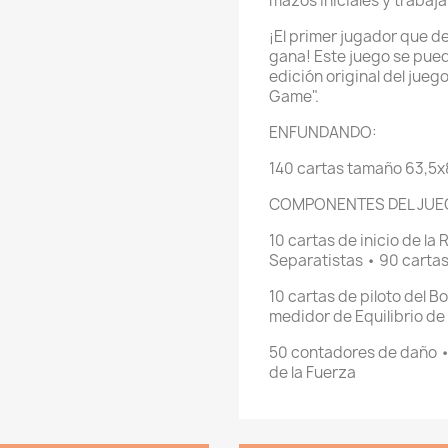
mazos iniciales y trabaja
¡El primer jugador que d
gana! Este juego se pued
edición original del jue
Game".
ENFUNDANDO:
140 cartas tamaño 63,5
COMPONENTES DEL JUE
10 cartas de inicio de la 
Separatistas • 90 cartas
10 cartas de piloto del B
medidor de Equilibrio de
50 contadores de daño •
de la Fuerza