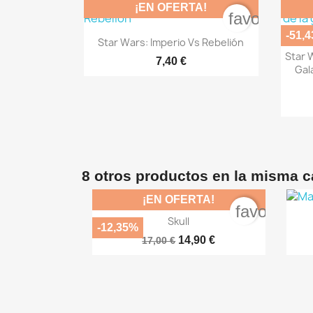
¡EN OFERTA!
favorite_bo
-51,

Vista rápida
Star Wars: Imperio Vs Rebelión
Star 
7,40 €
Gala
8 otros productos en la misma c
¡EN OFERTA!
favorite_b

Vista rápida
Skull
-12,35%
14,90 €
17,00 €