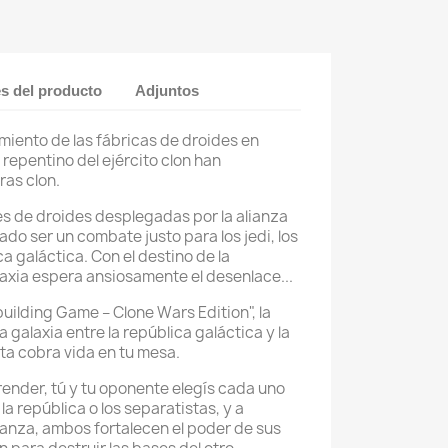
es del producto
Adjuntos
imiento de las fábricas de droides en
repentino del ejército clon han
as clon.
s de droides desplegadas por la alianza
do ser un combate justo para los jedi, los
a galáctica. Con el destino de la
laxia espera ansiosamente el desenlace...
uilding Game – Clone Wars Edition", la
 galaxia entre la república galáctica y la
ta cobra vida en tu mesa.
render, tú y tu oponente elegís cada uno
a república o los separatistas, y a
anza, ambos fortalecen el poder de sus