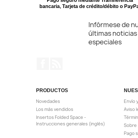
Pago seguro mediante Transferencia
bancaria, Tarjeta de crédito/débito o PayP
Infórmese de n
últimas noticias
especiales
Facebook
Rss
PRODUCTOS
NUES
Novedades
Envío 
Los más vendidos
Aviso l
Insertos Folded Space -
Términ
Instrucciones generales (inglés)
Sobre
Pago 