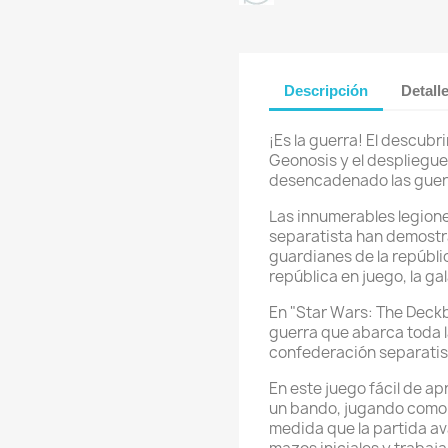
Descripción
Detall
¡Es la guerra! El descubr
Geonosis y el despliegue 
desencadenado las guerr
Las innumerables legione
separatista han demostra
guardianes de la repúblic
república en juego, la ga
En "Star Wars: The Deckb
guerra que abarca toda la
confederación separatis
En este juego fácil de ap
un bando, jugando como l
medida que la partida av