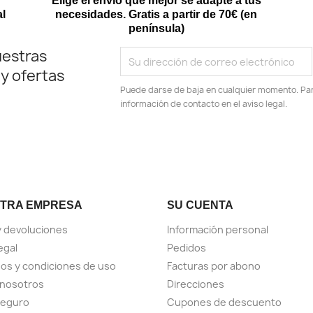
Elige el envío que mejor se adapte a tus
al
necesidades. Gratis a partir de 70€ (en
península)
uestras
 y ofertas
Puede darse de baja en cualquier momento. Para
información de contacto en el aviso legal.
TRA EMPRESA
SU CUENTA
y devoluciones
Información personal
egal
Pedidos
os y condiciones de uso
Facturas por abono
 nosotros
Direcciones
seguro
Cupones de descuento