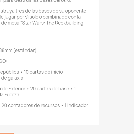
n para destruir las bases del otro.
estruya tres de las bases de su oponente
e jugar por sí solo o combinado con la
go de mesa "Star Wars: The Deckbuilding
x88mm (estándar)
GO:
República • 10 cartas de inicio
 de galaxia
orde Exterior • 20 cartas de base • 1
 la Fuerza
 20 contadores de recursos • 1 indicador