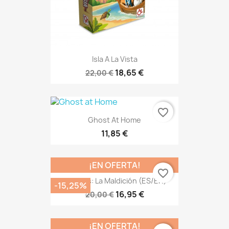
Isla A La Vista
18,65 €
22,00 €
favorite_border
Ghost At Home
11,85 €
¡EN OFERTA!
favorite_border
Apophis: La Maldición (ES/EN)
-15,25%
16,95 €
20,00 €
¡EN OFERTA!