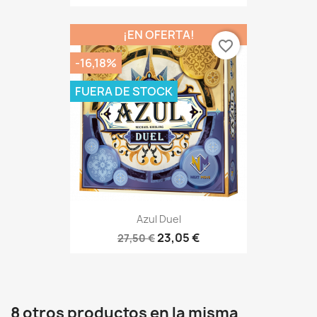
¡EN OFERTA!
favorite_border
-16,18%
FUERA DE STOCK
Azul Duel
23,05 €
27,50 €
8 otros productos en la misma