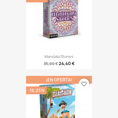
Mandala Stones
24,40 €
35,00 €
¡EN OFERTA!
favorite_border
-15,23%