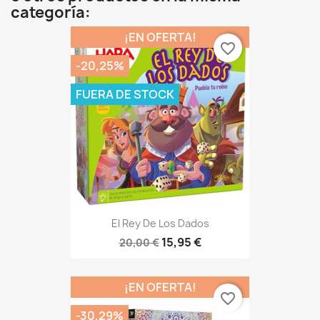
categoría:
¡EN OFERTA!
favorite_border
-20,25%
FUERA DE STOCK
El Rey De Los Dados
15,95 €
20,00 €
¡EN OFERTA!
favorite_border
-30,29%