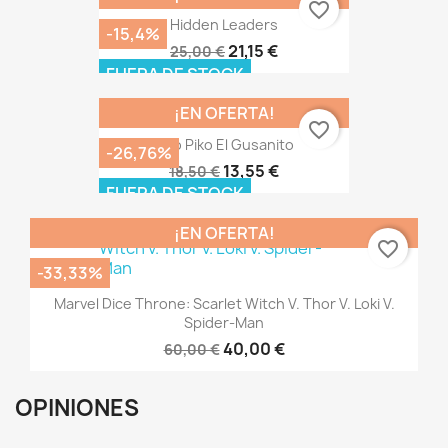
favorite_border
Hidden Leaders
-15,4%
21,15 €
25,00 €
FUERA DE STOCK
¡EN OFERTA!
favorite_border
Piko Piko El Gusanito
-26,76%
13,55 €
18,50 €
FUERA DE STOCK
¡EN OFERTA!
favorite_border
-33,33%
Marvel Dice Throne: Scarlet Witch V. Thor V. Loki V.
Spider-Man
40,00 €
60,00 €
OPINIONES