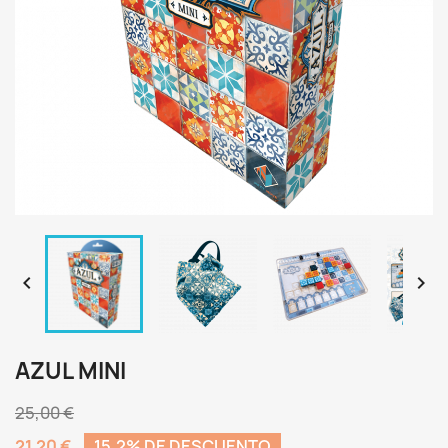


AZUL MINI
25,00 €
21,20 €
15,2% DE DESCUENTO