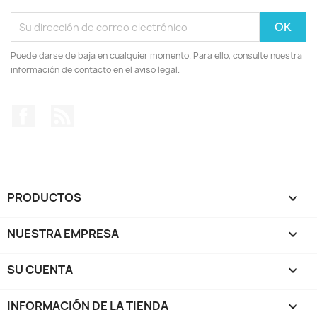
Puede darse de baja en cualquier momento. Para ello, consulte nuestra
información de contacto en el aviso legal.
Facebook
Rss
PRODUCTOS

NUESTRA EMPRESA

SU CUENTA

INFORMACIÓN DE LA TIENDA
keyboard_arrow_down