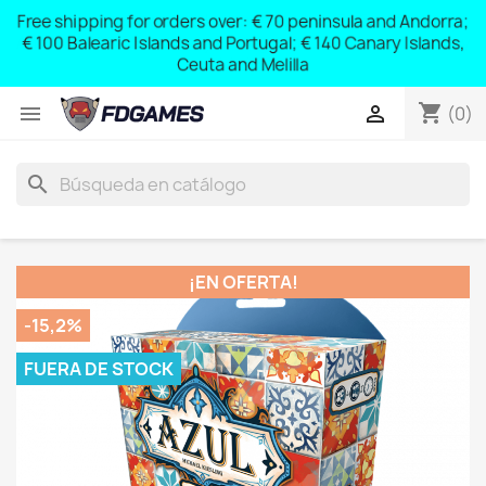
Free shipping for orders over: € 70 peninsula and Andorra;
y
€ 100 Balearic Islands and Portugal; € 140 Canary Islands,
Ceuta and Melilla
shopping_cart


(0)
search
¡EN OFERTA!
-15,2%
FUERA DE STOCK