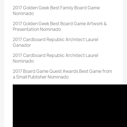
2017 Golden Geek Best Family Board Game
Nominado
2017 Golden Geek Best Board Game Artwork &
Presentation Nominado
2017 Cardboard Republic Architect Laurel
Ganador
2017 Cardboard Republic Architect Laurel
Nominado
2017 Board Game Quest Awards Best Game from
a Small Publisher Nominado