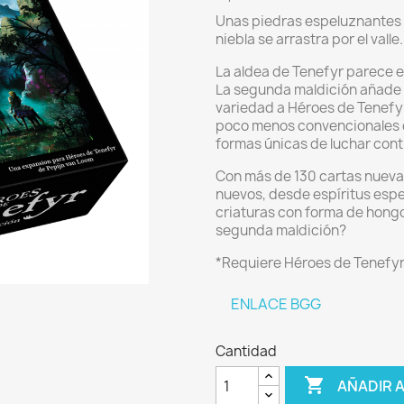
Unas piedras espeluznantes 
niebla se arrastra por el valle.
La aldea de Tenefyr parece e
La segunda maldición añade 
variedad a Héroes de Tenefyr
poco menos convencionales q
formas únicas de luchar cont
Con más de 130 cartas nuev
nuevos, desde espíritus esp
criaturas con forma de hongo
segunda maldición?
*Requiere Héroes de Tenefyr 
ENLACE BGG
Cantidad

AÑADIR 