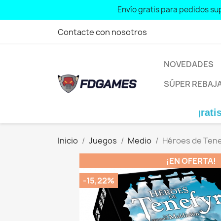
Free shipping for orders over: € 70
Contacte con nosotros
NOVEDADES
SÚPER REBAJ
Envío gratis para pedid
Inicio
Juegos
Medio
Héroes de Tene
¡EN OFERTA!
-15,22%