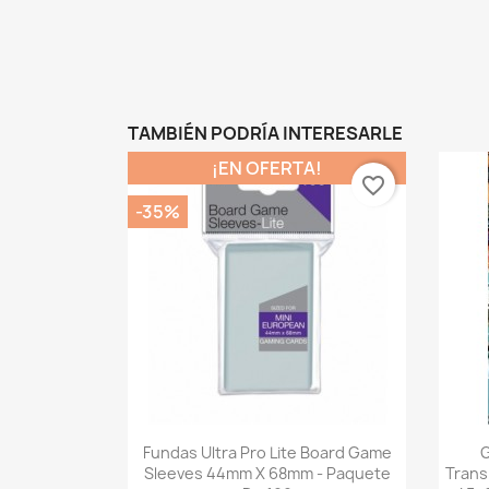
TAMBIÉN PODRÍA INTERESARLE
¡EN OFERTA!
favorite_border
-35%
Vista rápida

Fundas Ultra Pro Lite Board Game
G
Sleeves 44mm X 68mm - Paquete
Trans