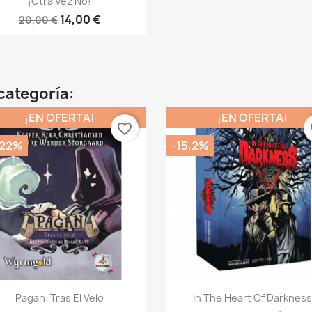
¡Otra Vez No!
14,00 €
20,00 €
categoría:
¡EN OFERTA!
¡EN OFERTA!
favorite_border
fa
,22%
-15,2%
Vista rápida
Vista rápida


Pagan: Tras El Velo
In The Heart Of Darknes