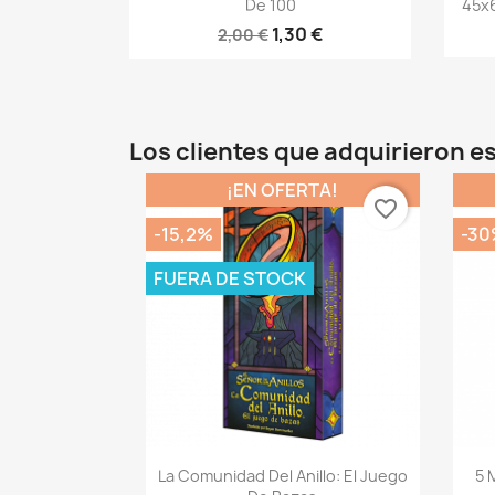
De 100
45x6
1,30 €
2,00 €
Los clientes que adquirieron 
¡EN OFERTA!
favorite_border
-15,2%
-30
FUERA DE STOCK
Vista rápida

La Comunidad Del Anillo: El Juego
5 