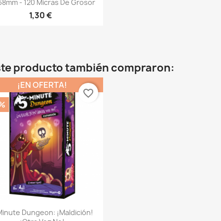
8mm - 120 Micras De Grosor
1,30 €
este producto también compraron:
¡EN OFERTA!
favorite_border
%
Vista rápida

Minute Dungeon: ¡Maldición!