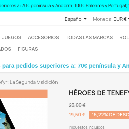
 peninsula and Andorra; € 100 Balearic Islands and Portugal; € 1

Español
Moneda:
EUR €
JUEGOS
ACCESORIOS
TODAS LAS MARCAS
ROL
ADOS
FIGURAS
os superiores a: 70€ península y Andorra; 100€ 
fyr: La Segunda Maldición
HÉROES DE TENEF
23,00 €
19,50 €
15,22% DE DES
Impuestos incluidos