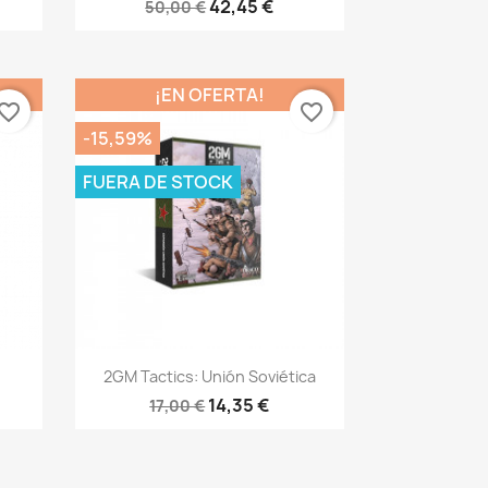
42,45 €
50,00 €
¡EN OFERTA!
vorite_border
favorite_border
-15,59%
FUERA DE STOCK
Vista rápida

2GM Tactics: Unión Soviética
14,35 €
17,00 €