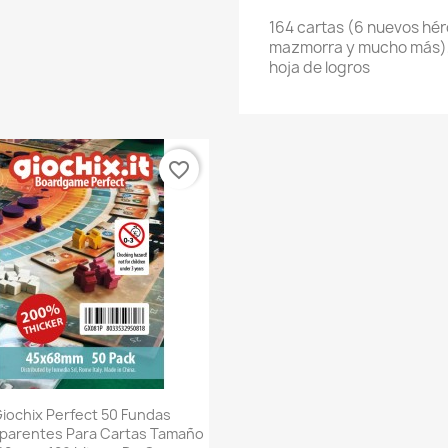
164 cartas (6 nuevos hér
mazmorra y mucho más), 
hoja de logros
favorite_border
Vista rápida

iochix Perfect 50 Fundas
parentes Para Cartas Tamaño