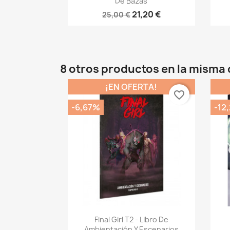
De Bazas
21,20 €
25,00 €
8 otros productos en la misma 
¡EN OFERTA!
favorite_border
-6,67%
-12
Vista rápida

Final Girl T2 - Libro De
Ambientación Y Escenarios