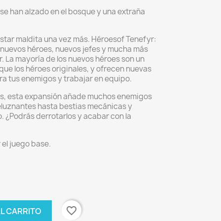
se han alzado en el bosque y una extraña
star maldita una vez más. Héroesof Tenefyr:
nuevos héroes, nuevos jefes y mucha más
. La mayoría de los nuevos héroes son un
ue los héroes originales, y ofrecen nuevas
ra tus enemigos y trabajar en equipo.
as, esta expansión añade muchos enemigos
eluznantes hasta bestias mecánicas y
. ¿Podrás derrotarlos y acabar con la
el juego base.
favorite_border
AL CARRITO