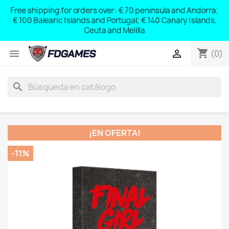
Free shipping for orders over: € 70 peninsula and Andorra;
y
€ 100 Balearic Islands and Portugal; € 140 Canary Islands,
Ceuta and Melilla
shopping_cart


(0)
search
¡EN OFERTA!
-11%