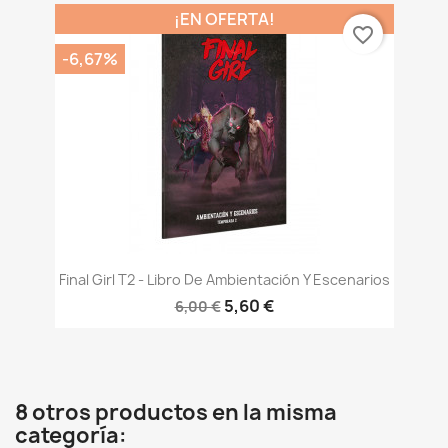
¡EN OFERTA!
favorite_border
-6,67%
Final Girl T2 - Libro De Ambientación Y Escenarios
5,60 €
6,00 €
8 otros productos en la misma
categoría: