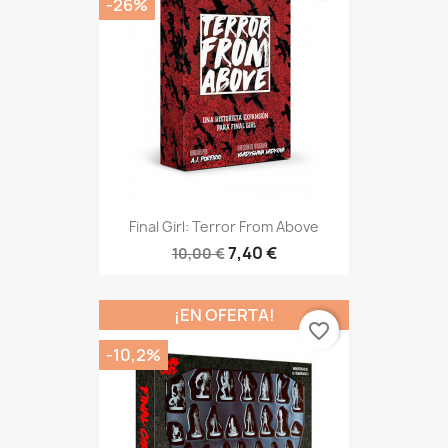
-26%
Final Girl: Terror From Above
7,40 €
10,00 €
¡EN OFERTA!
favorite_border
-10,2%