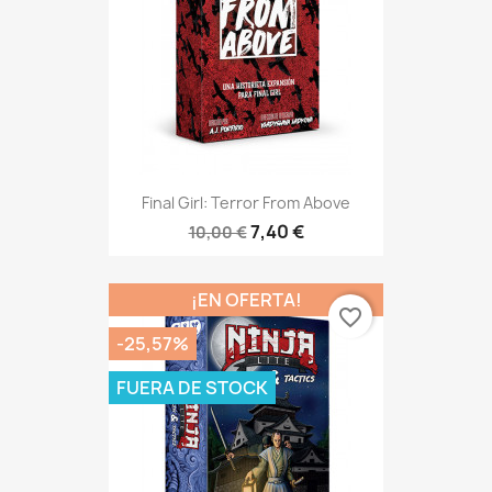
Final Girl: Terror From Above
7,40 €
10,00 €
¡EN OFERTA!
favorite_border
-25,57%
FUERA DE STOCK