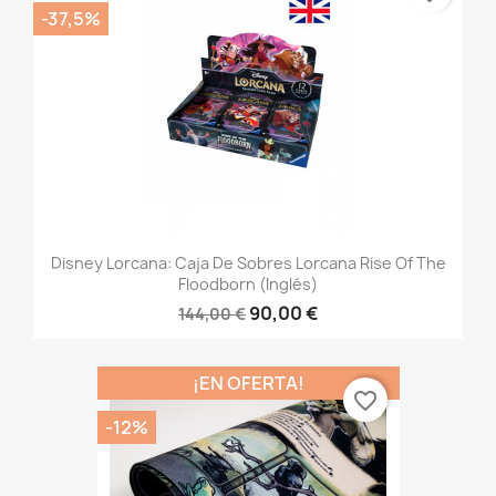
-37,5%
Disney Lorcana: Caja De Sobres Lorcana Rise Of The
Floodborn (inglés)
90,00 €
144,00 €
¡EN OFERTA!
favorite_border
-12%