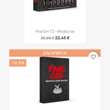
Final Girl T2 - Miniaturas
22,45 €
25,00 €
¡EN OFERTA!
favorite_border
-10,5%