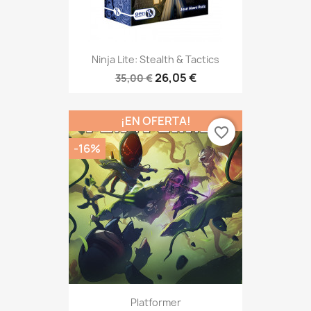
Ninja Lite: Stealth & Tactics
26,05 €
35,00 €
¡EN OFERTA!
favorite_border
-16%
Platformer