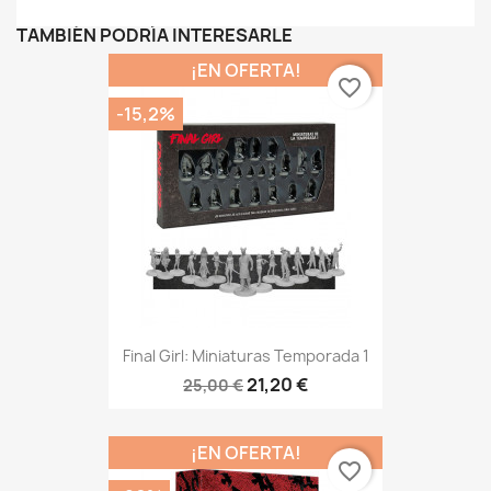
TAMBIÉN PODRÍA INTERESARLE
¡EN OFERTA!
favorite_border
-15,2%
Final Girl: Miniaturas Temporada 1
21,20 €
25,00 €
¡EN OFERTA!
favorite_border