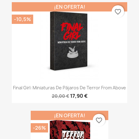
¡EN OFERTA!
favorite_border
-10,5%
Final Girl: Miniaturas De Pájaros De Terror From Above
17,90 €
20,00 €
¡EN OFERTA!
favorite_border
-26%