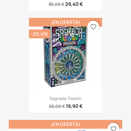
29,40 €
35,00 €
¡EN OFERTA!
favorite_border
-20,4%
Sagrada: Pasión
19,90 €
25,00 €
¡EN OFERTA!
favorite_border