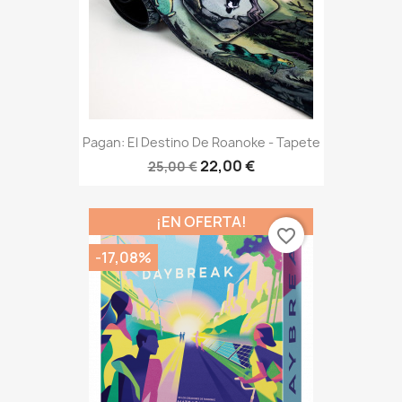
Pagan: El Destino De Roanoke - Tapete
22,00 €
25,00 €
¡EN OFERTA!
favorite_border
-17,08%