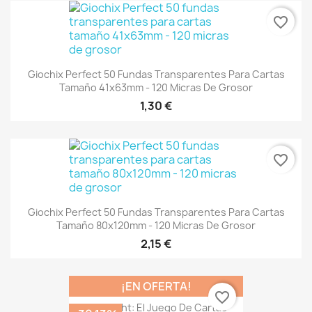
favorite_border
Giochix Perfect 50 Fundas Transparentes Para Cartas
Tamaño 41x63mm - 120 Micras De Grosor
1,30 €
favorite_border
Giochix Perfect 50 Fundas Transparentes Para Cartas
Tamaño 80x120mm - 120 Micras De Grosor
2,15 €
¡EN OFERTA!
favorite_border
Arkwright: El Juego De Cartas