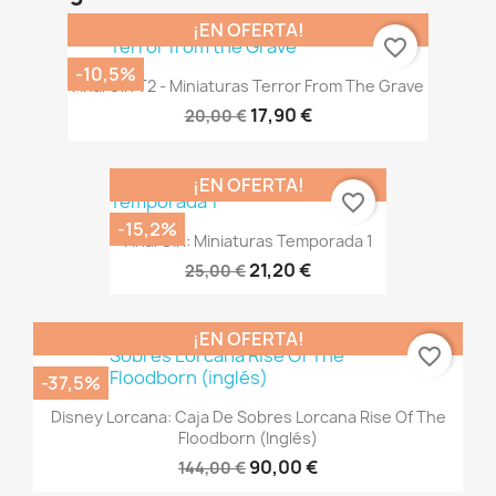
¡EN OFERTA!
favorite_border
-10,5%
Final Girl T2 - Miniaturas Terror From The Grave
17,90 €
20,00 €
¡EN OFERTA!
favorite_border
-15,2%
Final Girl: Miniaturas Temporada 1
21,20 €
25,00 €
¡EN OFERTA!
favorite_border
-37,5%
Disney Lorcana: Caja De Sobres Lorcana Rise Of The
Floodborn (inglés)
90,00 €
144,00 €