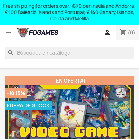
Free shipping for orders over: € 70 peninsula and Andorra;
y
€ 100 Balearic Islands and Portugal; € 140 Canary Islands,
Ceuta and Melilla
shopping_cart


(0)
search
¡EN OFERTA!
-18,13%
FUERA DE STOCK