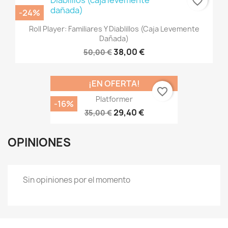
favorite_border
-24%
Roll Player: Familiares Y Diablillos (caja Levemente
Dañada)
38,00 €
50,00 €
¡EN OFERTA!
favorite_border
Platformer
-16%
29,40 €
35,00 €
OPINIONES
Sin opiniones por el momento