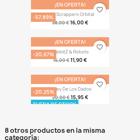
¡EN OFERTA!
favorite_border
Star Scrappers Orbital
-57,89%
16,00 €
38,00 €
¡EN OFERTA!
favorite_border
RabbitZ & Robots
-20,67%
11,90 €
15,00 €
¡EN OFERTA!
favorite_border
El Rey De Los Dados
-20,25%
15,95 €
20,00 €
FUERA DE STOCK
8 otros productos en la misma
categoría: