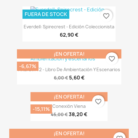
FUERA DE STOCK
favorite_border
Everdell: Spirecrest - Edición Coleccionista
62,90 €
¡EN OFERTA!
favorite_border
-6,67%
Final Girl T2 - Libro De Ambientación Y Escenarios
5,60 €
6,00 €
¡EN OFERTA!
favorite_border
Conexión Viena
-15,11%
38,20 €
45,00 €
¡EN OFERTA!