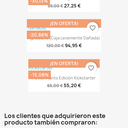
-30,13%
27,25 €
39,00 €
¡EN OFERTA!
favorite_border
-20,88%
Agricola 15 (caja Levemente Dañada)
94,95 €
120,00 €
¡EN OFERTA!
favorite_border
-15,08%
Power Plants Edición Kickstarter
55,20 €
65,00 €
Los clientes que adquirieron este
producto también compraron: