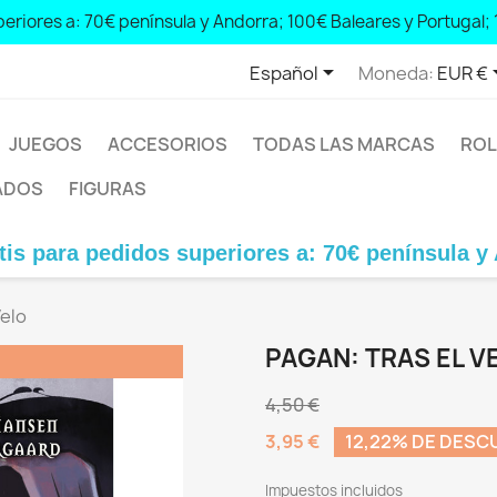
eriores a: 70€ península y Andorra; 100€ Baleares y Portugal; 
 peninsula and Andorra; € 100 Balearic Islands and Portugal; € 1

Español
Moneda:
EUR €
JUEGOS
ACCESORIOS
TODAS LAS MARCAS
ROL
ADOS
FIGURAS
pedidos superiores a: 70€ península y Andorra; 
Velo
PAGAN: TRAS EL V
4,50 €
3,95 €
12,22% DE DES
Impuestos incluidos