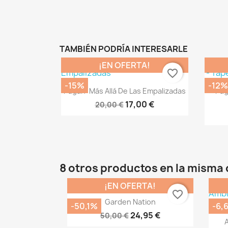
TAMBIÉN PODRÍA INTERESARLE
¡EN OFERTA!
favorite_border
-15%
-12%
Vista rápida

Pagan: Más Allá De Las Empalizadas
Pag
17,00 €
20,00 €
8 otros productos en la misma 
¡EN OFERTA!
favorite_border
Vista rápida

Garden Nation
-50,1%
-6,
24,95 €
50,00 €