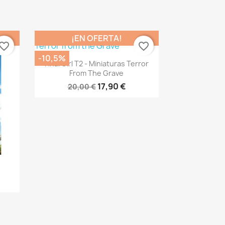
¡EN OFERTA!
vorite_border
favorite_border
-10,5%
Vista rápida

Final Girl T2 - Miniaturas Terror
From The Grave
17,90 €
20,00 €