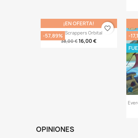
¡EN OFERTA!
favorite_border
Vista rápida

Star Scrappers Orbital
-57,89%
-17,
16,00 €
38,00 €
FUE
Ever
OPINIONES