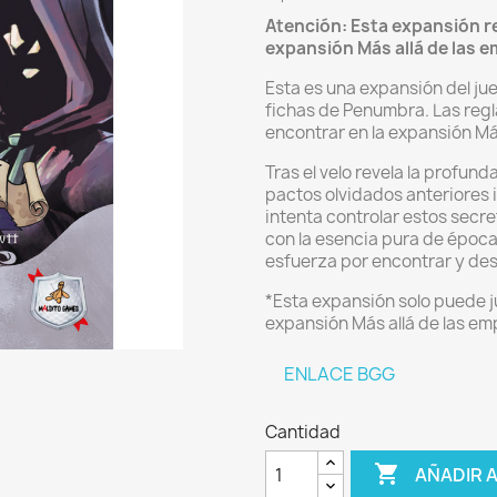
Atención: Esta expansión re
expansión Más allá de las e
Esta es una expansión del ju
fichas de Penumbra. Las regl
encontrar en la expansión Má
Tras el velo revela la profunda
pactos olvidados anteriores i
intenta controlar estos secr
con la esencia pura de época
esfuerza por encontrar y des
*Esta expansión solo puede j
expansión Más allá de las em
ENLACE BGG
Cantidad

AÑADIR 