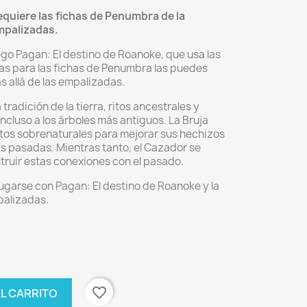
quiere las fichas de Penumbra de la
mpalizadas.
ego Pagan: El destino de Roanoke, que usa las
as para las fichas de Penumbra las puedes
s allá de las empalizadas.
 tradición de la tierra, ritos ancestrales y
ncluso a los árboles más antiguos. La Bruja
etos sobrenaturales para mejorar sus hechizos
s pasadas. Mientras tanto, el Cazador se
truir estas conexiones con el pasado.
ugarse con Pagan: El destino de Roanoke y la
palizadas.
favorite_border
AL CARRITO