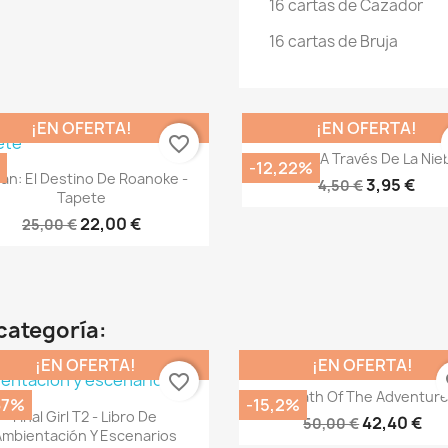
16 cartas de Cazador
16 cartas de Bruja
¡EN OFERTA!
¡EN OFERTA!
favorite_border
Vista rápida

Pagan: A Través De La Nie
-12,22%
Vista rápida

an: El Destino De Roanoke -
3,95 €
4,50 €
Tapete
22,00 €
25,00 €
categoría:
¡EN OFERTA!
¡EN OFERTA!
favorite_border
fa
Vista rápida

The Path Of The Adventur
67%
-15,2%
Vista rápida

Final Girl T2 - Libro De
42,40 €
50,00 €
Ambientación Y Escenarios