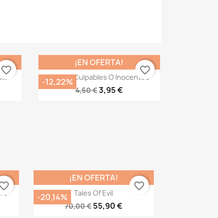
¡EN OFERTA!
favorite_border
favorite_border
Vista rápida

bla
Pagan: Culpables O Inocentes
-12,22%
3,95 €
4,50 €
¡EN OFERTA!
vorite_border
favorite_border
Vista rápida

ers
Tales Of Evil
-20,14%
55,90 €
70,00 €