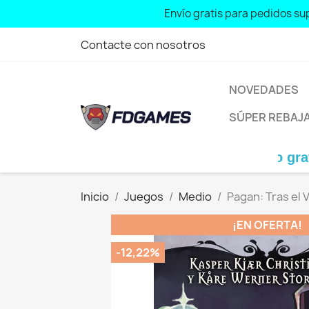
Envío gratis para pedidos sup
Free shipping for orders over: € 70
Contacte con nosotros
NOVEDADES
SÚPER REBAJ
Envío gratis para 
Inicio
Juegos
Medio
Pagan: Tras el 
¡EN OFERTA!
-12,22%