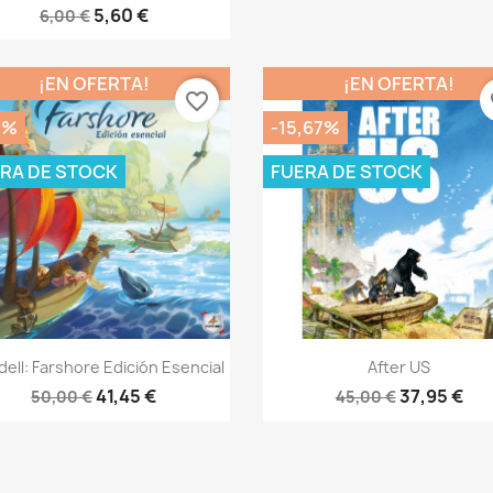
5,60 €
6,00 €
¡EN OFERTA!
¡EN OFERTA!
favorite_border
fa
1%
-15,67%
RA DE STOCK
FUERA DE STOCK
Vista rápida
Vista rápida


dell: Farshore Edición Esencial
After US
41,45 €
37,95 €
50,00 €
45,00 €