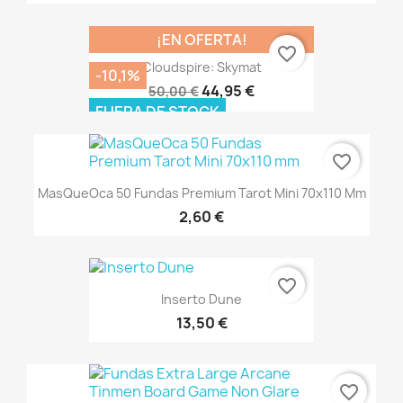
¡EN OFERTA!
favorite_border
Cloudspire: Skymat
-10,1%
44,95 €
50,00 €
FUERA DE STOCK
favorite_border
MasQueOca 50 Fundas Premium Tarot Mini 70x110 Mm
2,60 €
favorite_border
Inserto Dune
13,50 €
favorite_border