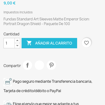
9,00 €
Impuestos incluidos
Fundas Standard Art Sleeves Matte Emperor Scion:
Portrait Dragon Shield - Paquete De 100
Cantidad

favorite_border
AÑADIR AL CARRITO
Compartir
Pago seguro mediante Transferencia bancaria,
Tarjeta de crédito/débito o PayPal
Elige el envío que mejor se adapte a tus