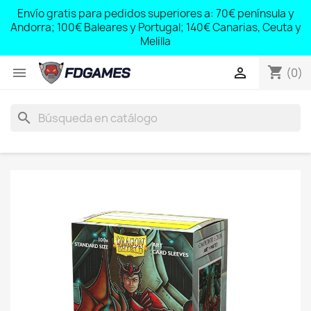
Envío gratis para pedidos superiores a: 70€ península y
Free shipping for orders over: € 70 peninsula and Andorra;
Andorra; 100€ Baleares y Portugal; 140€ Canarias, Ceuta y
€ 100 Balearic Islands and Portugal; € 140 Canary Islands,
Ceuta and Melilla
Melilla
shopping_cart


(0)
search