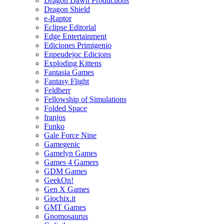
Dragon Dawn Productions
Dragon Shield
e-Raptor
Eclipse Editorial
Edge Entertainment
Ediciones Primigenio
Enpeudejoc Edicions
Exploding Kittens
Fantasia Games
Fantasy Flight
Feldherr
Fellowship of Simulations
Folded Space
franjos
Funko
Gale Force Nine
Gamegenic
Gamelyn Games
Games 4 Gamers
GDM Games
GeekOn!
Gen X Games
Giochix.it
GMT Games
Gnomosaurus