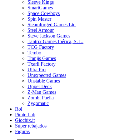
Sleeve Kings
SmartGames
Space Cowboys
Spin Master
Steamforged Games Ltd
Steel Armour
Steve Jackson Games
Tantrix Games Ibérica, S. L.
TCG Factory
Tembo
Tranjis Games
Txarli Factory
Ultra Pro
Unexpected Games
Unstable Games
Upper Deck
Z-Man Games
Zombi Paella
Zygomatic
Rol
Pirate Lab
Giochix.it
Súper rebajados
Figuras