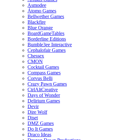
Asmodee
Átomo Games
Bellwether Games
Blackfire
Blue Orange
BoardGameTables
Borderline Editions
Bumble3ee Interactive
Cephalofair Games
Chessex
CMON
Cocktail Games
Compass Games
Corvus Belli
Crazy Pawn Games
CtrlAltCreative
Days of Wonder
Delirium Games
Devir
Dire Wolf
Diset
DMZ Games
Do It Games
Draco Ideas