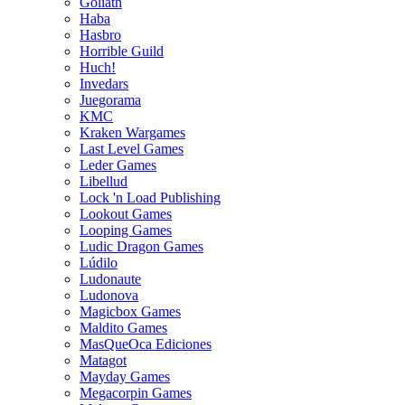
Goliath
Haba
Hasbro
Horrible Guild
Huch!
Invedars
Juegorama
KMC
Kraken Wargames
Last Level Games
Leder Games
Libellud
Lock 'n Load Publishing
Lookout Games
Looping Games
Ludic Dragon Games
Lúdilo
Ludonaute
Ludonova
Magicbox Games
Maldito Games
MasQueOca Ediciones
Matagot
Mayday Games
Megacorpin Games