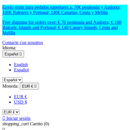
Envío gratis para pedidos superiores a: 70€ península y Andorra;
100€ Baleares y Portugal; 140€ Canarias, Ceuta y Melilla
Free shipping for orders over: € 70 peninsula and Andorra; € 100
Balearic Islands and Portugal; € 140 Canary Islands, Ceuta and
Melilla
Contacte con nosotros
Idioma:
Español

English
Español
Moneda:
EUR €

EUR €
USD $

Iniciar sesión
shopping_cart
Carrito
(0)
