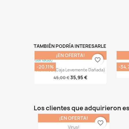
TAMBIÉN PODRÍA INTERESARLE
¡EN OFERTA!
favorite_border
-20,11%
-34
Vista rápida

Horrified (caja Levemente Dañada)
35,95 €
45,00 €
Los clientes que adquirieron 
¡EN OFERTA!
favorite_border
Vista rápida

Virus!