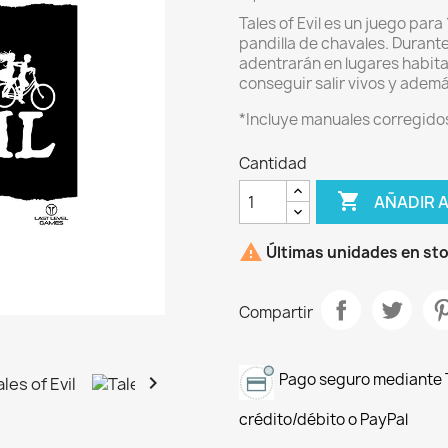
Tales of Evil es un juego para
pandilla de chavales. Durant
adentrarán en lugares habita
conseguir salir vivos y ademá
*Incluye manuales corregido
Cantidad

AÑADIR 

Últimas unidades en st
Compartir
Pago seguro mediante T

crédito/débito o PayPal