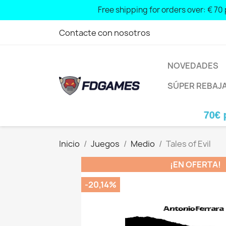
Free shipping for orders over: € 70
Contacte con nosotros
NOVEDADES
SÚPER REBAJ
ratis para pedidos superiores a: 70€ península 
Inicio
Juegos
Medio
Tales of Evil
¡EN OFERTA!
-20,14%