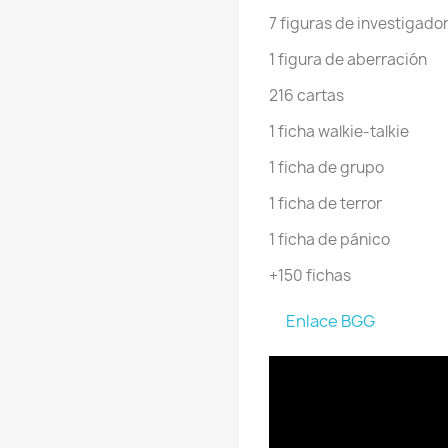
7 figuras de investigado
1 figura de aberración
216 cartas
1 ficha walkie-talkie
1 ficha de grupo
1 ficha de terror
1 ficha de pánico
+150 fichas
Enlace BGG