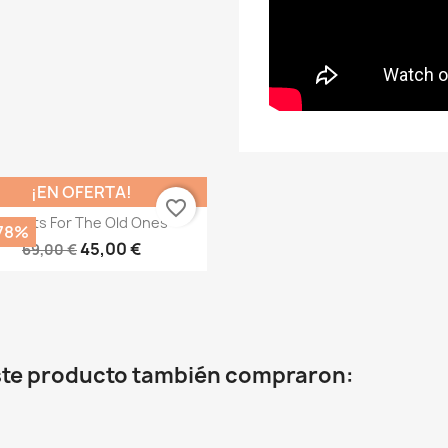
¡EN OFERTA!
favorite_border
Vista rápida

Chants For The Old Ones
,78%
45,00 €
69,00 €
este producto también compraron: