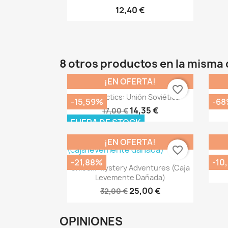
12,40 €
8 otros productos en la misma 
¡EN OFERTA!
favorite_border
Vista rápida

2GM Tactics: Unión Soviética
-15,59%
-68
14,35 €
17,00 €
FUERA DE STOCK
¡EN OFERTA!
favorite_border
-21,88%
-10
Vista rápida

Unlock! Mystery Adventures (caja
Levemente Dañada)
25,00 €
32,00 €
OPINIONES