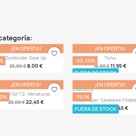
categoría:
¡EN OFERTA!
¡EN OFERTA!
favorite_border
fa
Vista rápida
Vista rápida


Zombicide: Gear Up
Tichu
%
-20,33%
8,00 €
11,95 €
25,00 €
15,00 €
FUERA DE STOCK
¡EN OFERTA!
¡EN OFERTA!
favorite_border
fa
Vista rápida

Final Girl T2 - Miniaturas
,2%
-19,1%
Vista rápida

Roll Player: Familiares Y Diabli
22,45 €
25,00 €
40,45 €
50,00 €
FUERA DE STOCK