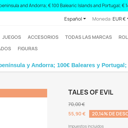
 peninsula and Andorra; € 100 Balearic Islands and Portugal; € 1

Español
Moneda:
EUR €
JUEGOS
ACCESORIOS
TODAS LAS MARCAS
ROL
ADOS
FIGURAS
y Andorra; 100€ Baleares y Portugal; 140€ Cana
TALES OF EVIL
70,00 €
55,90 €
20,14% DE DE
Impuestos incluidos