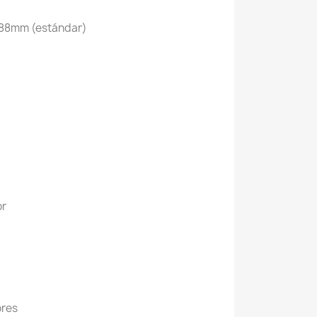
x88mm (estándar)
or
ores