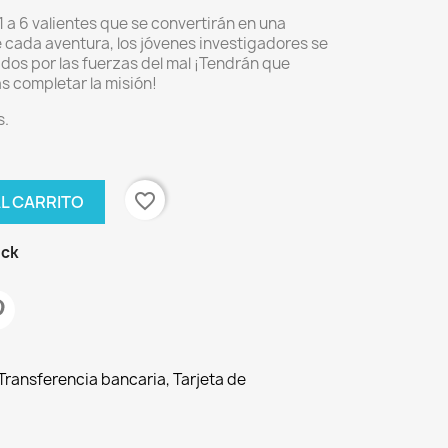
 1 a 6 valientes que se convertirán en una
e cada aventura, los jóvenes investigadores se
dos por las fuerzas del mal ¡Tendrán que
s completar la misión!
s.
favorite_border
AL CARRITO
ock
ransferencia bancaria, Tarjeta de