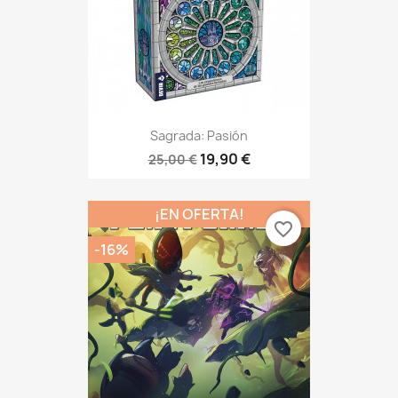
Sagrada: Pasión
19,90 €
25,00 €
¡EN OFERTA!
favorite_border
-16%