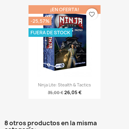
¡EN OFERTA!
favorite_border
-25,57%
FUERA DE STOCK
Ninja Lite: Stealth & Tactics
26,05 €
35,00 €
8 otros productos en la misma