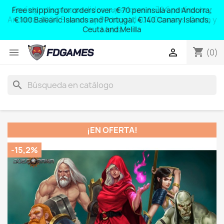
Free shipping for orders over: € 70 peninsula and Andorra;
y
€ 100 Balearic Islands and Portugal; € 140 Canary Islands,
Ceuta and Melilla
shopping_cart


(0)
search
¡EN OFERTA!
-15,2%