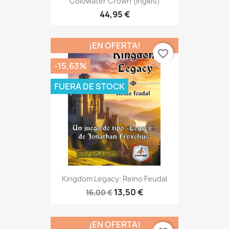
Coldwater Crown (inglés)
44,95 €
¡EN OFERTA!
favorite_border
-15,63%
FUERA DE STOCK
Kingdom Legacy: Reino Feudal
13,50 €
16,00 €
¡EN OFERTA!