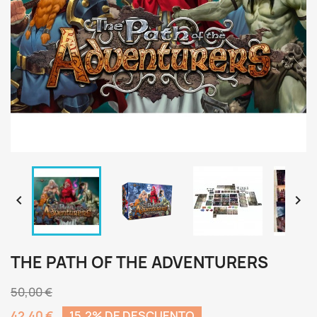


THE PATH OF THE ADVENTURERS
50,00 €
42,40 €
15,2% DE DESCUENTO