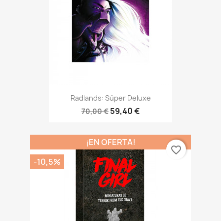
Radlands: Súper Deluxe
59,40 €
70,00 €
¡EN OFERTA!
favorite_border
-10,5%