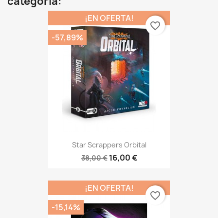
categoría:
¡EN OFERTA!
favorite_border
-57,89%
Star Scrappers Orbital
16,00 €
38,00 €
¡EN OFERTA!
favorite_border
-15,14%