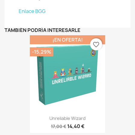
Enlace BGG
TAMBIÉN PODRÍA INTERESARLE
¡EN OFERTA!
favorite_border
-15,29%
Unreliable Wizard
14,40 €
17,00 €