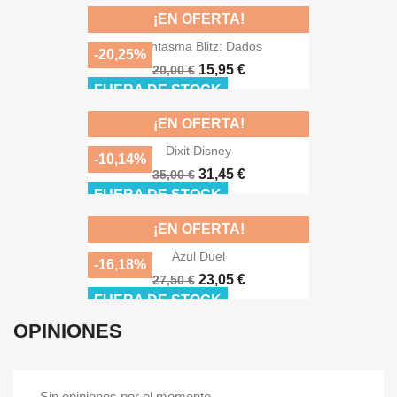
¡EN OFERTA!
Fantasma Blitz: Dados
-20,25%
15,95 €
20,00 €
FUERA DE STOCK
¡EN OFERTA!
Dixit Disney
-10,14%
31,45 €
35,00 €
FUERA DE STOCK
¡EN OFERTA!
Azul Duel
-16,18%
23,05 €
27,50 €
FUERA DE STOCK
OPINIONES
Sin opiniones por el momento