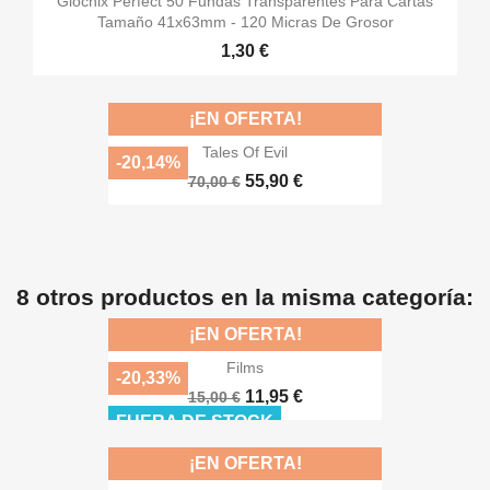
Giochix Perfect 50 Fundas Transparentes Para Cartas
Tamaño 41x63mm - 120 Micras De Grosor
1,30 €
¡EN OFERTA!
Tales Of Evil
-20,14%
55,90 €
70,00 €
8 otros productos en la misma categoría:
¡EN OFERTA!
Films
-20,33%
11,95 €
15,00 €
FUERA DE STOCK
¡EN OFERTA!