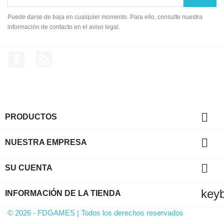
Puede darse de baja en cualquier momento. Para ello, consulte nuestra
información de contacto en el aviso legal.
Facebook
Rss

PRODUCTOS

NUESTRA EMPRESA

SU CUENTA
key
INFORMACIÓN DE LA TIENDA
© 2026 - FDGAMES | Todos los derechos reservados