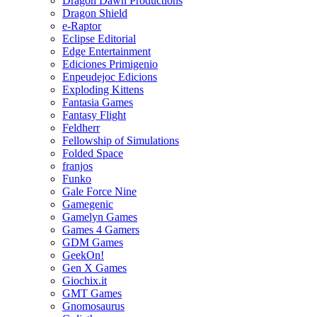
Dragon Dawn Productions
Dragon Shield
e-Raptor
Eclipse Editorial
Edge Entertainment
Ediciones Primigenio
Enpeudejoc Edicions
Exploding Kittens
Fantasia Games
Fantasy Flight
Feldherr
Fellowship of Simulations
Folded Space
franjos
Funko
Gale Force Nine
Gamegenic
Gamelyn Games
Games 4 Gamers
GDM Games
GeekOn!
Gen X Games
Giochix.it
GMT Games
Gnomosaurus