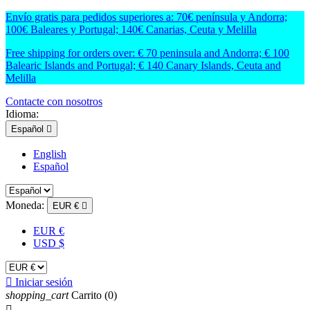
Envío gratis para pedidos superiores a: 70€ península y Andorra;
100€ Baleares y Portugal; 140€ Canarias, Ceuta y Melilla
Free shipping for orders over: € 70 peninsula and Andorra; € 100
Balearic Islands and Portugal; € 140 Canary Islands, Ceuta and
Melilla
Contacte con nosotros
Idioma:
Español

English
Español
Moneda:
EUR €

EUR €
USD $

Iniciar sesión
shopping_cart
Carrito
(0)
