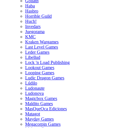
Goliath
Haba
Hasbro
Horrible Guild
Huch!
Invedars
Juegorama
KMC
Kraken Wargames
Last Level Games
Leder Games
Libellud
Lock 'n Load Publishing
Lookout Games
Looping Games
Ludic Dragon Games
Lúdilo
Ludonaute
Ludonova
Magicbox Games
Maldito Games
MasQueOca Ediciones
Matagot
Mayday Games
Megacorpin Games