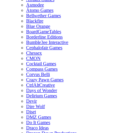
Asmodee
Átomo Games
Bellwether Games
Blackfire
Blue Orange
BoardGameTables
Borderline Editions
Bumble3ee Interactive
Cephalofair Games
Chessex
CMON
Cocktail Games
Compass Games
Corvus Belli
Crazy Pawn Games
CtrlAltCreative
Days of Wonder
Delirium Games
Devir
Dire Wolf
Diset
DMZ Games
Do It Games
Draco Ideas