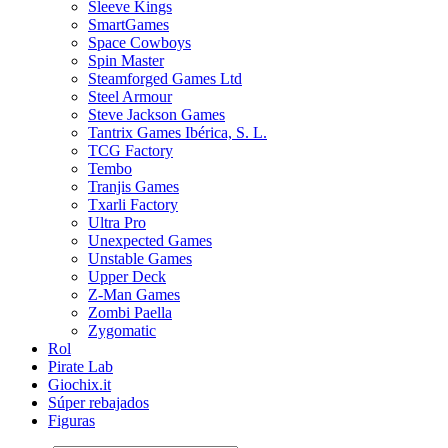
Sleeve Kings
SmartGames
Space Cowboys
Spin Master
Steamforged Games Ltd
Steel Armour
Steve Jackson Games
Tantrix Games Ibérica, S. L.
TCG Factory
Tembo
Tranjis Games
Txarli Factory
Ultra Pro
Unexpected Games
Unstable Games
Upper Deck
Z-Man Games
Zombi Paella
Zygomatic
Rol
Pirate Lab
Giochix.it
Súper rebajados
Figuras