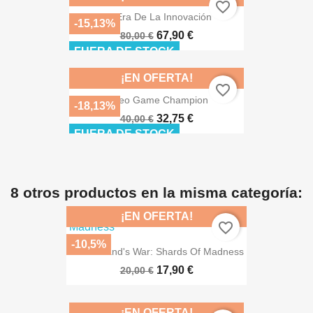
favorite_border
La Era De La Innovación
-15,13%
67,90 €
80,00 €
FUERA DE STOCK
¡EN OFERTA!
favorite_border
Video Game Champion
-18,13%
32,75 €
40,00 €
FUERA DE STOCK
8 otros productos en la misma categoría:
¡EN OFERTA!
favorite_border
-10,5%
Wonderland's War: Shards Of Madness
17,90 €
20,00 €
¡EN OFERTA!