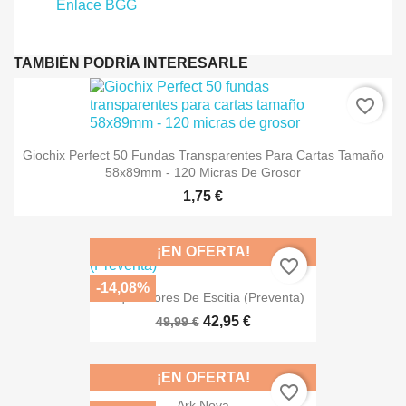
Enlace BGG
TAMBIÉN PODRÍA INTERESARLE
favorite_border
Giochix Perfect 50 Fundas Transparentes Para Cartas Tamaño
58x89mm - 120 Micras De Grosor
1,75 €
¡EN OFERTA!
favorite_border
-14,08%
Saqueadores De Escitia (Preventa)
42,95 €
49,99 €
¡EN OFERTA!
favorite_border
Ark Nova