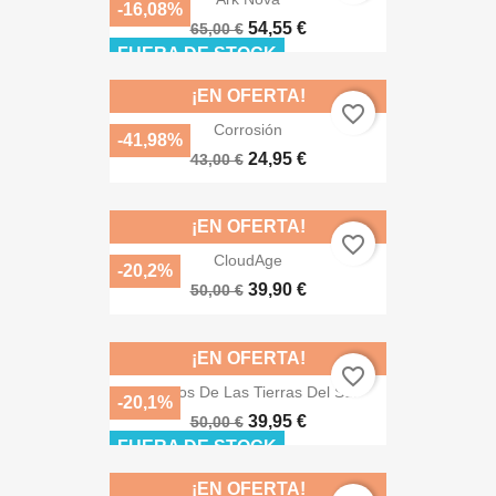
-16,08%
54,55 €
65,00 €
FUERA DE STOCK
¡EN OFERTA!
favorite_border
Corrosión
-41,98%
24,95 €
43,00 €
¡EN OFERTA!
favorite_border
CloudAge
-20,2%
39,90 €
50,00 €
¡EN OFERTA!
favorite_border
Viajeros De Las Tierras Del Sur
-20,1%
39,95 €
50,00 €
FUERA DE STOCK
¡EN OFERTA!