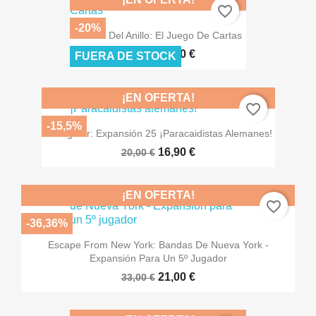
favorite_border
-20%
Guerra Del Anillo: El Juego De Cartas
36,00 €
45,00 €
FUERA DE STOCK
¡EN OFERTA!
favorite_border
-15,5%
Warfighter: Expansión 25 ¡Paracaidistas Alemanes!
16,90 €
20,00 €
¡EN OFERTA!
favorite_border
-36,36%
Escape From New York: Bandas De Nueva York -
Expansión Para Un 5º Jugador
21,00 €
33,00 €