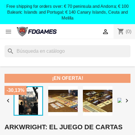
;
Free shipping for orders over: € 70 peninsula and Andorra; € 100
Balearic Islands and Portugal; € 140 Canary Islands, Ceuta and
Melilla
shopping_cart


(0)
search
¡EN OFERTA!
-30,13%


ARKWRIGHT: EL JUEGO DE CARTAS