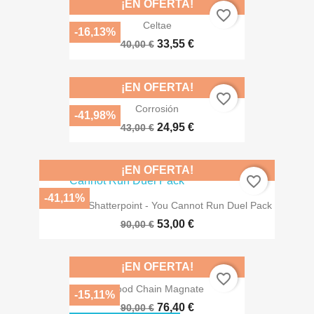
¡EN OFERTA!
favorite_border
Celtae
-16,13%
33,55 €
40,00 €
¡EN OFERTA!
favorite_border
Corrosión
-41,98%
24,95 €
43,00 €
¡EN OFERTA!
favorite_border
-41,11%
Star Wars Shatterpoint - You Cannot Run Duel Pack
53,00 €
90,00 €
¡EN OFERTA!
favorite_border
Food Chain Magnate
-15,11%
76,40 €
90,00 €