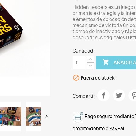
Hidden Leaders es un juego de
priman la estrategia y la int
elementos de colocación de 
mecanismo de victoria único.
tiempo de inactividad y rápid
descubrir sus originales ilus
Cantidad

AÑADIR 

Fuera de stock
Compartir

Pago seguro mediante T
crédito/débito o PayPal