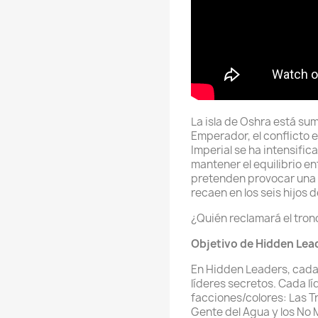
La isla de Oshra está sum
Emperador, el conflicto en
Imperial se ha intensific
mantener el equilibrio en
pretenden provocar una 
recaen en los seis hijos
¿Quién reclamará el tron
Objetivo de Hidden Lea
En Hidden Leaders, cada 
líderes secretos. Cada líd
facciones/colores: Las Tri
Gente del Agua y los No 