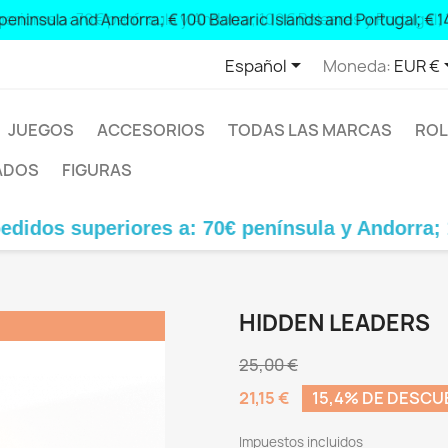
 peninsula and Andorra; € 100 Balearic Islands and Portugal; € 1

Español
Moneda:
EUR €
JUEGOS
ACCESORIOS
TODAS LAS MARCAS
ROL
ADOS
FIGURAS
eriores a: 70€ península y Andorra; 100€ Balear
HIDDEN LEADERS
25,00 €
21,15 €
15,4% DE DESC
Impuestos incluidos