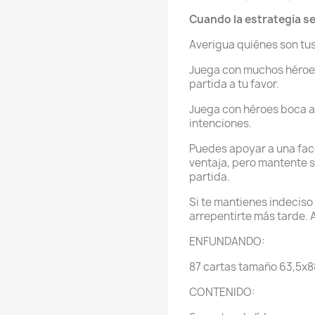
Cuando la estrategia se
Averigua quiénes son tus
Juega con muchos héroes 
partida a tu favor.
Juega con héroes boca ab
intenciones.
Puedes apoyar a una fac
ventaja, pero mantente si
partida.
Si te mantienes indecis
arrepentirte más tarde. A
ENFUNDANDO:
87 cartas tamaño 63,5x
CONTENIDO: