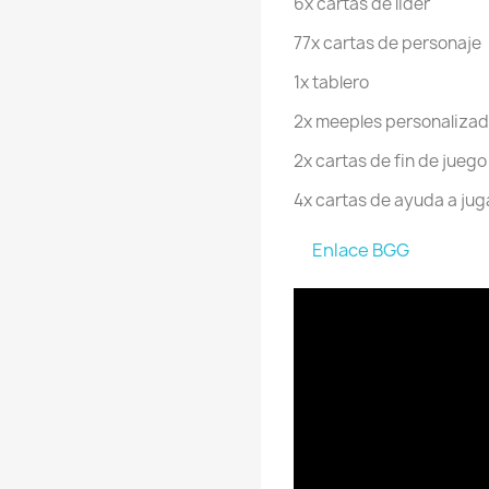
6x cartas de líder
77x cartas de personaje
1x tablero
2x meeples personaliza
2x cartas de fin de juego
4x cartas de ayuda a ju
Enlace BGG