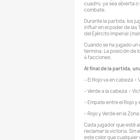
cuadro, ya sea abierta o 
combate.
Durante la partida, los 
influir en el poder de la
del Ejército Imperial (ma
Cuando se ha jugado un 
termina. La posición de l
4 facciones.
Al final de la partida, 
– El Rojo va en cabeza > 
– Verde a la cabeza > Vic
– Empate entre el Rojo y e
– Rojo y Verde en la Zona
Cada jugador que esté a
reclamar la victoria. Si
este color que cualquier