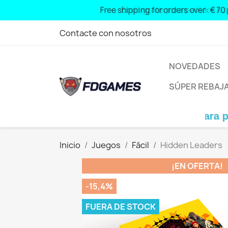
Free shipping for orders over: € 70
Contacte con nosotros
NOVEDADES
SÚPER REBAJ
Envío gratis para pedidos sup
Inicio
Juegos
Fácil
Hidden Leaders
¡EN OFERTA!
-15,4%
FUERA DE STOCK