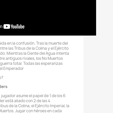
ida en la confusión. Tras la muerte del
tre las Tribus de la Colina y el Ejército
ado. Mientras la Gente del Agua intenta
tre antiguos rivales, los No Muertos
guerra total. Todas las esperanzas
 del Emperador
o?
ders
jugador asume el papel de 1 de los 6
er está aliado con 2 de las 4
bus de la Colina, el Ejército Imperial, la
Muertos. Jugar con héroes en cada