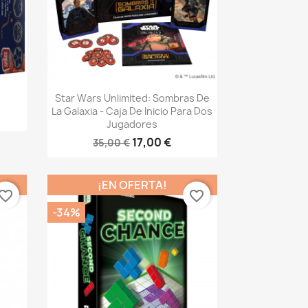
Vista rápida

Star Wars Unlimited: Sombras De
La Galaxia - Caja De Inicio Para Dos
Jugadores
17,00 €
35,00 €
¡EN OFERTA!
vorite_border
favorite_border
-34%