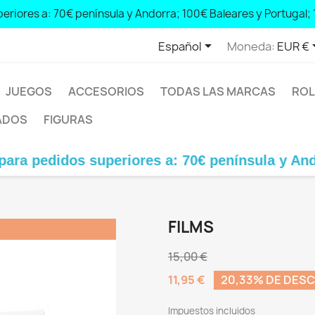
eriores a: 70€ península y Andorra; 100€ Baleares y Portugal; 
 peninsula and Andorra; € 100 Balearic Islands and Portugal; € 1

Español
Moneda:
EUR €
JUEGOS
ACCESORIOS
TODAS LAS MARCAS
ROL
ADOS
FIGURAS
os superiores a: 70€ península y Andorra; 100€
FILMS
15,00 €
11,95 €
20,33% DE DES
Impuestos incluidos