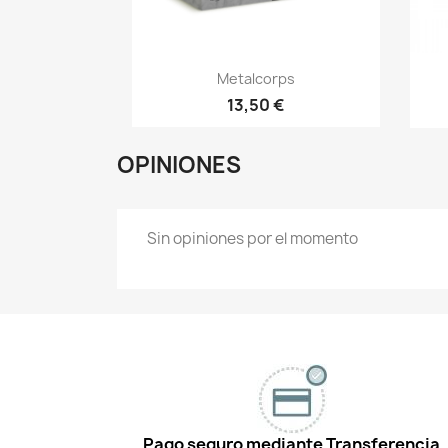
Vista rápida

Metalcorps
13,50 €
OPINIONES
Sin opiniones por el momento
Pago seguro mediante Transferencia