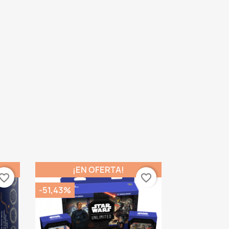
¡EN OFERTA!
vorite_border
favorite_border
-51,43%