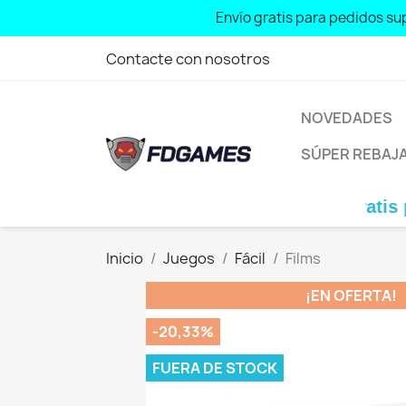
Envío gratis para pedidos sup
Free shipping for orders over: € 70
Contacte con nosotros
NOVEDADES
SÚPER REBAJ
Envío gratis para pedid
Inicio
Juegos
Fácil
Films
¡EN OFERTA!
-20,33%
FUERA DE STOCK