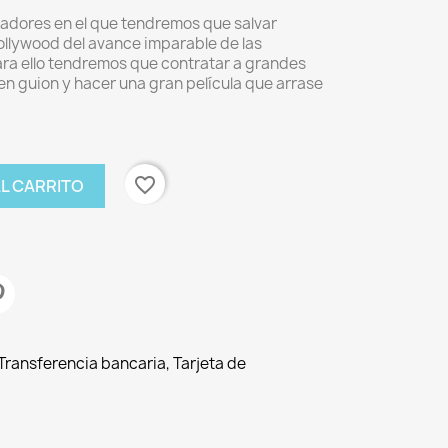
ugadores en el que tendremos que salvar
ollywood del avance imparable de las
ra ello tendremos que contratar a grandes
uen guion y hacer una gran película que arrase
favorite_border
AL CARRITO
ransferencia bancaria, Tarjeta de