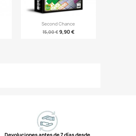
Vista rápida

Second Chance
9,90 €
15,00 €
Devoluciones antes de 7 días desde