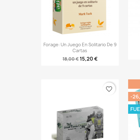
Vista rápida

Forage: Un Juego En Solitario De 9
Cartas
15,20 €
18,00 €
favorite_border
-26
FUE