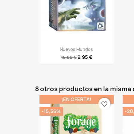
Vista rápida

Nuevos Mundos
9,95 €
16,00 €
8 otros productos en la misma 
¡EN OFERTA!
favorite_border
-15,56%
-20