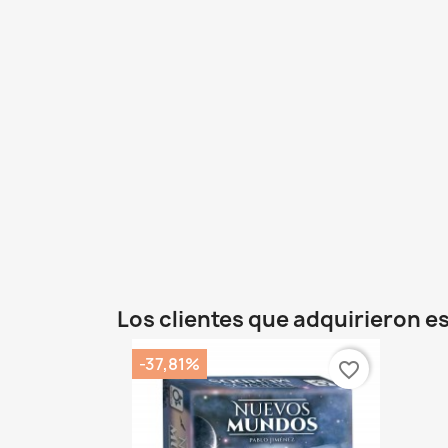
Los clientes que adquirieron 
-37,81%
favorite_border