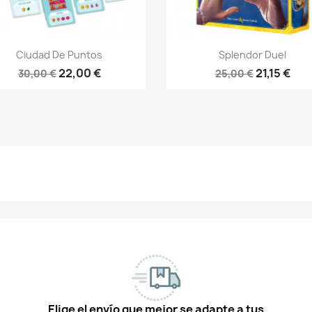
Vista rápida
Vista rápida


Ciudad De Puntos
Splendor Duel
22,00 €
21,15 €
30,00 €
25,00 €
Elige el envío que mejor se adapte a tus