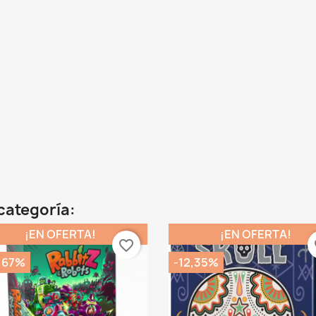
categoría:
¡EN OFERTA!
¡EN OFERTA!
favorite_border
fa
,67%
-12,35%