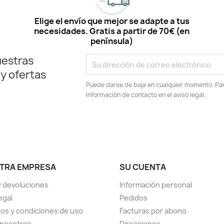
Elige el envío que mejor se adapte a tus
necesidades. Gratis a partir de 70€ (en
península)
uestras
 y ofertas
Puede darse de baja en cualquier momento. Para
información de contacto en el aviso legal.
TRA EMPRESA
SU CUENTA
y devoluciones
Información personal
egal
Pedidos
os y condiciones de uso
Facturas por abono
 nosotros
Direcciones