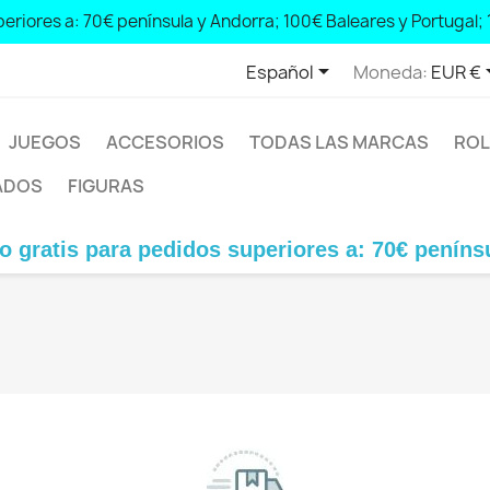
eriores a: 70€ península y Andorra; 100€ Baleares y Portugal; 

Español
Moneda:
EUR €
JUEGOS
ACCESORIOS
TODAS LAS MARCAS
ROL
ADOS
FIGURAS
gratis para pedidos superiores a: 70€ península